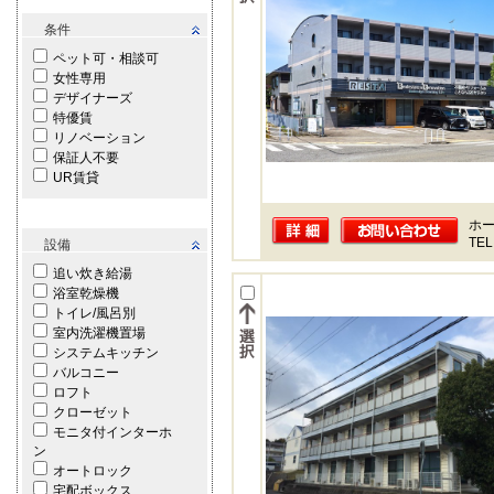
条件
ペット可・相談可
女性専用
デザイナーズ
特優賃
リノベーション
保証人不要
UR賃貸
ホー
TEL
設備
追い炊き給湯
浴室乾燥機
トイレ/風呂別
室内洗濯機置場
システムキッチン
バルコニー
ロフト
クローゼット
モニタ付インターホ
ン
オートロック
宅配ボックス