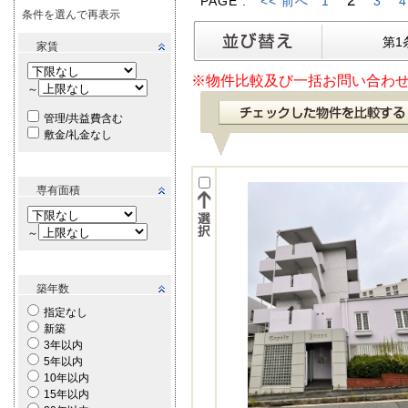
2
PAGE :
<< 前へ
1
3
4
条件を選んで再表示
第1
家賃
※物件比較及び一括お問い合わせ
～
管理/共益費含む
敷金/礼金なし
専有面積
～
築年数
指定なし
新築
3年以内
5年以内
10年以内
15年以内