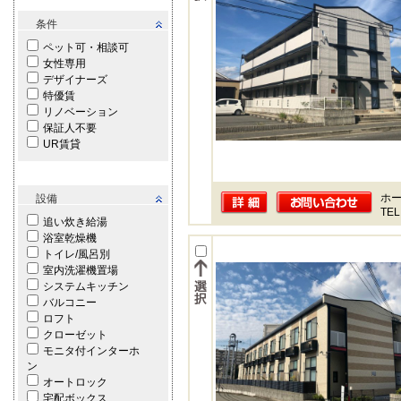
条件
ペット可・相談可
女性専用
デザイナーズ
特優賃
リノベーション
保証人不要
UR賃貸
ホー
設備
TEL
追い炊き給湯
浴室乾燥機
トイレ/風呂別
室内洗濯機置場
システムキッチン
バルコニー
ロフト
クローゼット
モニタ付インターホ
ン
オートロック
宅配ボックス