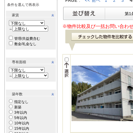
4
PAGE :
<< 前へ
1
2
3
条件を選んで再表示
第1
家賃
※物件比較及び一括お問い合わせ
～
管理/共益費含む
敷金/礼金なし
専有面積
～
築年数
指定なし
新築
3年以内
5年以内
10年以内
15年以内