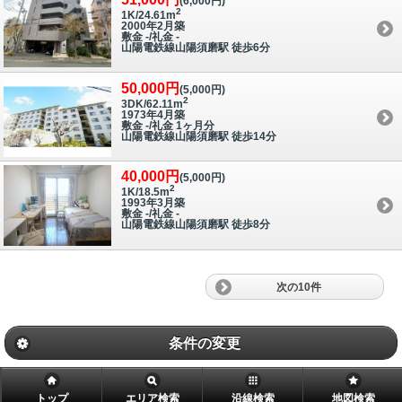
(6,000円)
2
1K/24.61m
2000年2月築
敷金 -/礼金 -
山陽電鉄線山陽須磨駅 徒歩6分
50,000円
(5,000円)
2
3DK/62.11m
1973年4月築
敷金 -/礼金 1ヶ月分
山陽電鉄線山陽須磨駅 徒歩14分
40,000円
(5,000円)
2
1K/18.5m
1993年3月築
敷金 -/礼金 -
山陽電鉄線山陽須磨駅 徒歩8分
次の10件
条件の変更
トップ
エリア検索
沿線検索
地図検索