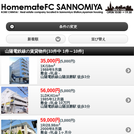
条件の変更
新着順
並び替え
山陽電鉄線の賃貸物件[33件中 1件～10件]
35,000円
(5,000円)
2
1K/18m
1988年9月築
敷金 -/礼金 -
山陽電鉄線山陽須磨駅 徒歩3分
56,000円
(5,000円)
2
1LDK/41m
1985年12月築
敷金 -/礼金 10万円
山陽電鉄線山陽須磨駅 徒歩3分
59,000円
(3,000円)
2
1R/28.98m
2000年8月築
敷金 -/礼金 1ヶ月分