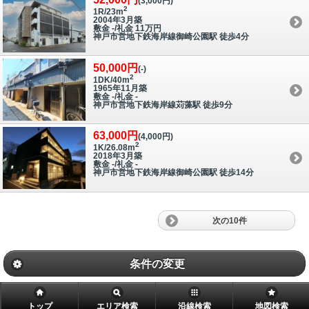
(3,000円)
2
1R/23m
2004年3月築
敷金 -/礼金 11万円
神戸市営地下鉄海岸線御崎公園駅 徒歩4分
50,000円
(-)
2
1DK/40m
1965年11月築
敷金 -/礼金 -
神戸市営地下鉄海岸線苅藻駅 徒歩9分
63,000円
(4,000円)
2
1K/26.08m
2018年3月築
敷金 -/礼金 -
神戸市営地下鉄海岸線御崎公園駅 徒歩14分
次の10件
条件の変更
トップ
エリア検索
沿線検索
地図検索