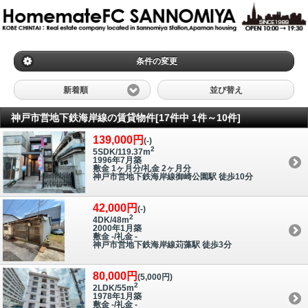
条件の変更
新着順
並び替え
神戸市営地下鉄海岸線の賃貸物件[17件中 1件～10件]
139,000円
(-)
2
5SDK/119.37m
1996年7月築
敷金 1ヶ月分/礼金 2ヶ月分
神戸市営地下鉄海岸線御崎公園駅 徒歩10分
42,000円
(-)
2
4DK/48m
2000年1月築
敷金 -/礼金 -
神戸市営地下鉄海岸線苅藻駅 徒歩3分
80,000円
(5,000円)
2
2LDK/55m
1978年1月築
敷金 -/礼金 -