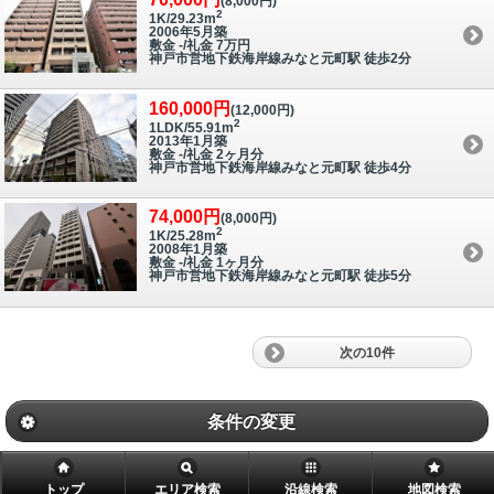
(8,000円)
2
1K/29.23m
2006年5月築
敷金 -/礼金 7万円
神戸市営地下鉄海岸線みなと元町駅 徒歩2分
160,000円
(12,000円)
2
1LDK/55.91m
2013年1月築
敷金 -/礼金 2ヶ月分
神戸市営地下鉄海岸線みなと元町駅 徒歩4分
74,000円
(8,000円)
2
1K/25.28m
2008年1月築
敷金 -/礼金 1ヶ月分
神戸市営地下鉄海岸線みなと元町駅 徒歩5分
次の10件
条件の変更
トップ
エリア検索
沿線検索
地図検索