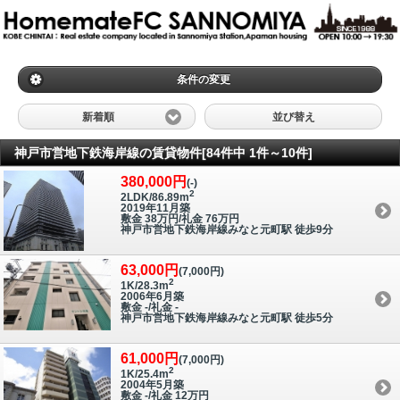
条件の変更
新着順
並び替え
神戸市営地下鉄海岸線の賃貸物件[84件中 1件～10件]
380,000円
(-)
2
2LDK/86.89m
2019年11月築
敷金 38万円/礼金 76万円
神戸市営地下鉄海岸線みなと元町駅 徒歩9分
63,000円
(7,000円)
2
1K/28.3m
2006年6月築
敷金 -/礼金 -
神戸市営地下鉄海岸線みなと元町駅 徒歩5分
61,000円
(7,000円)
2
1K/25.4m
2004年5月築
敷金 -/礼金 12万円