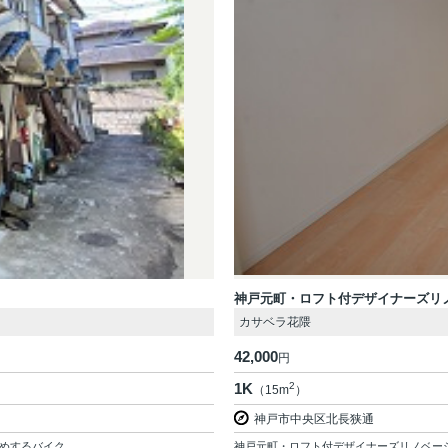
神戸元町・ロフト付デザイナーズリ
カサベラ花隈
42,000
円
1K
2
（15m
）
神戸市中央区北長狭通
するバイク...
神戸元町・ロフト付デザイナーズリノベーシ