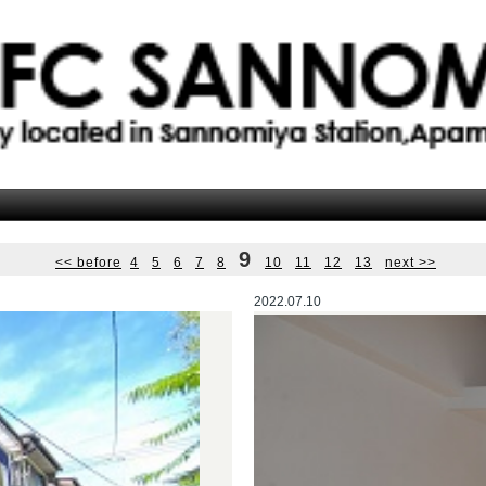
9
<< before
4
5
6
7
8
10
11
12
13
next >>
2022.07.10