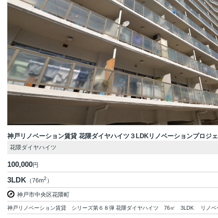
神戸リノベーション賃貸 花隈ダイヤハイツ３LDKリノベーションプロジ
花隈ダイヤハイツ
100,000
円
3LDK
2
（76m
）
神戸市中央区花隈町
神戸リノベーション賃貸 シリーズ第６８弾 花隈ダイヤハイツ 76㎡ 3LDK リノベー.