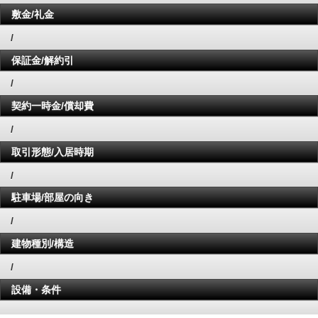
敷金/礼金
/
保証金/解約引
/
契約一時金/償却費
/
取引形態/入居時期
/
駐車場/部屋の向き
/
建物種別/構造
/
設備・条件