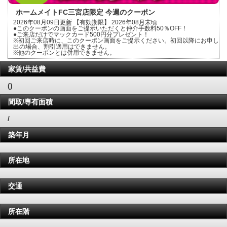
ホームメイトFC三宮店限定 今週のクーポン
2026年08月09日更新 【有効期限】 2026年08月末頃
●このクーポンの画面をご提示いただくと仲介手数料50％OFF！
●ご来店だけでマックカード500円分プレゼント！
※初回ご来店時に、このクーポン画面をご提示ください。初回以降にお申し
出の場合、割引適用はできません。
※他のクーポンとは併用できません。
家賃/共益費
()
間取/専有面積
/
築年月
所在地
交通
所在階