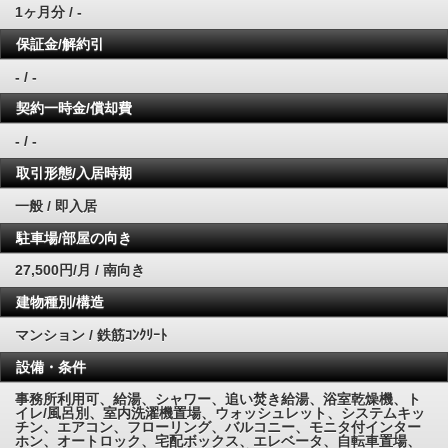
1ヶ月分 / -
保証金/解約引
- / -
契約一時金/償却費
- / -
取引形態/入居時期
一般 / 即入居
駐車場/部屋の向き
27,500円/月 / 南向き
建物種別/構造
マンション / 鉄筋ｺﾝｸﾘｰﾄ
設備・条件
事務所利用可、給湯、シャワー、追い焚き給湯、浴室乾燥機、ト
イレ/風呂別、室内洗濯機置場、ウォッシュレット、システムキッ
チン、エアコン、フローリング、バルコニー、モニタ付インター
ホン、オートロック、宅配ボックス、エレベータ、自転車置場、