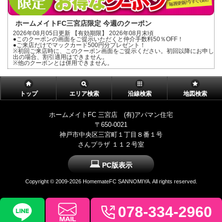
ホームメイトFC三宮店限定 今週のクーポン
2026年08月05日更新 【有効期限】 2026年08月末頃
●このクーポンの画面をご提示いただくと仲介手数料50％OFF！
●ご来店だけでマックカード500円分プレゼント！
※初回ご来店時に、このクーポン画面をご提示ください。初回以降にお申し
出の場合、割引適用はできません。
※他のクーポンとは併用できません。
トップ
エリア検索
沿線検索
地図検索
ホームメイトFC 三宮店 (有)アパマン住宅
〒650-0021
神戸市中央区三宮町１丁目８番１号
さんプラザ １１２号室
PC版表示
Copyright ©
2009-2026 HomemateFC SANNOMIYA. All rights reserved.
078-334-2960