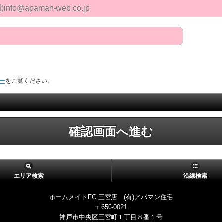
ー
をご覧ください。
確認画面へ進む
エリア検索
沿線検索
ホームメイトFC 三宮店 (有)アパマン住宅
〒650-0021
神戸市中央区三宮町１丁目８番１号