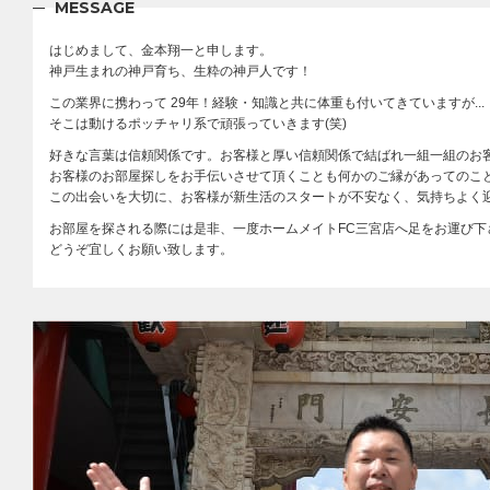
MESSAGE
はじめまして、金本翔一と申します。
神戸生まれの神戸育ち、生粋の神戸人です！
この業界に携わって
29年！経験・知識と共に体重も付いてきていますが...
そこは動けるポッチャリ系で頑張っていきます(笑)
好きな言葉は信頼関係です。お客様と厚い信頼関係で結ばれ一組一組のお
お客様のお部屋探しをお手伝いさせて頂くことも何かのご縁があってのこ
この出会いを大切に、お客様が新生活のスタートが不安なく、気持ちよく
お部屋を探される際には是非、一度ホームメイトFC三宮店へ足をお運び下
どうぞ宜しくお願い致します。