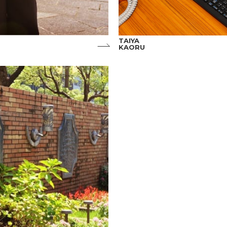
TAIYA
KAORU