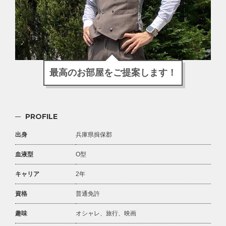
最高のお部屋をご提案します！
PROFILE
出身
兵庫県揖保郡
血液型
O型
キャリア
2年
資格
普通免許
趣味
オシャレ、旅行、映画