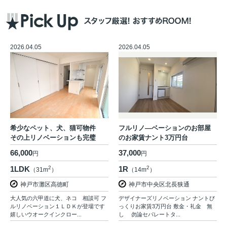
2026.04.05
2026.04.05
希少なペット、犬、猫可物件
フルリノ―ベーションのお部屋
その上リノベーションも完璧
のお家賃ナント3万円台
66,000
37,000
円
円
1LDK
2
1R
2
（31m
）
（14m
）
神戸市灘区高徳町
神戸市中央区北長狭通
大人気の六甲道に犬、ネコ 相談可 フ
デザイナーズリノベーション ナントび
ルリノベーション１ＬＤＫが登場です
っくりお家賃3万円台 敷金・礼金 無
嬉しいウオークインクロー...
し 勿論セパレートタ...