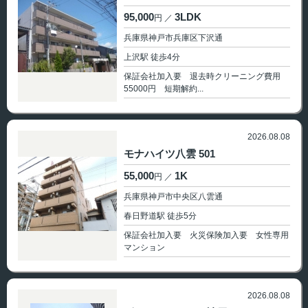
95,000
3LDK
円
兵庫県神戸市兵庫区下沢通
上沢駅 徒歩4分
保証会社加入要 退去時クリーニング費用
55000円 短期解約...
2026.08.08
モナハイツ八雲 501
55,000
1K
円
兵庫県神戸市中央区八雲通
春日野道駅 徒歩5分
保証会社加入要 火災保険加入要 女性専用
マンション
2026.08.08