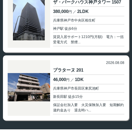
ザ・パークハウス神戸タワー 1507
380,000
2LDK
円
兵庫県神戸市中央区相生町
神戸駅 徒歩6分
賃貸入居サポート1210円(月額) 電力：一括
受電方式 禁煙...
2026.08.08
プラターヌ 201
46,000
1DK
円
兵庫県神戸市長田区東尻池町
新長田駅 徒歩15分
保証会社加入要 火災保険加入要 短期解約
違約金あり 退去時ハ...