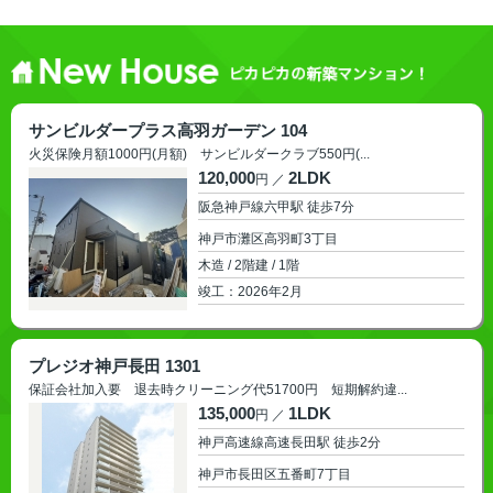
サンビルダープラス高羽ガーデン 104
火災保険月額1000円(月額) サンビルダークラブ550円(...
120,000
2LDK
円 ／
阪急神戸線六甲駅 徒歩7分
神戸市灘区高羽町3丁目
木造 / 2階建 / 1階
2026年2月
プレジオ神戸長田 1301
保証会社加入要 退去時クリーニング代51700円 短期解約違...
135,000
1LDK
円 ／
神戸高速線高速長田駅 徒歩2分
神戸市長田区五番町7丁目