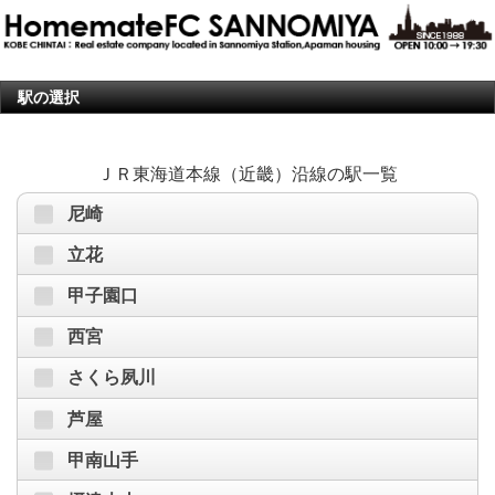
駅の選択
ＪＲ東海道本線（近畿）沿線の駅一覧
尼崎
立花
甲子園口
西宮
さくら夙川
芦屋
甲南山手