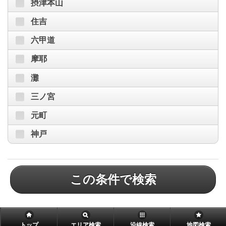
摂津本山
住吉
六甲道
摩耶
灘
三ノ宮
元町
神戸
この条件で検索
トップ
エリア検索
沿線検索
地図検索