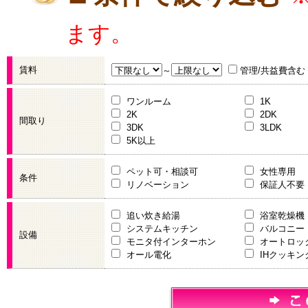
ます。
賃料
～
管理/共益費含む
ワンルーム
1K
2K
2DK
間取り
3DK
3LDK
5K以上
ペット可・相談可
女性専用
条件
リノベーション
保証人不要
追い炊き給湯
浴室乾燥機
システムキッチン
バルコニー
設備
モニタ付インターホン
オートロッ
オール電化
IHクッキ