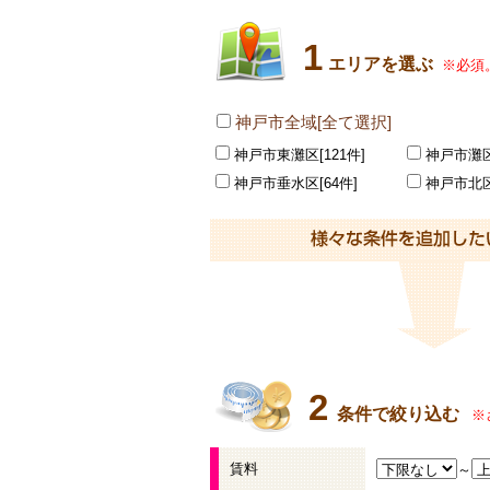
1
エリアを選ぶ
※必須
神戸市全域[全て選択]
神戸市東灘区[121件]
神戸市灘区
神戸市垂水区[64件]
神戸市北区
2
条件で絞り込む
※
賃料
～