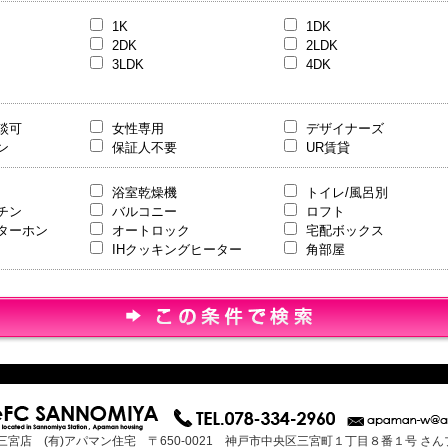
1K
1DK
2DK
2LDK
3LDK
4DK
談可
女性専用
デザイナーズ
ン
保証人不要
UR賃貸
浴室乾燥機
トイレ/風呂別
チン
バルコニー
ロフト
ターホン
オートロック
宅配ボックス
IHクッキングヒーター
角部屋
三宮店 (有)アパマン住宅 〒650-0021 神戸市中央区三宮町１丁目８番１号 さ