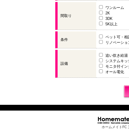
ワンルーム
2K
間取り
3DK
5K以上
ペット可・相
条件
リノベーショ
追い炊き給湯
システムキッ
設備
モニタ付イン
オール電化
ホームメイトFC 