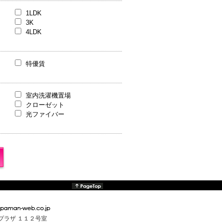
1LDK
3K
4LDK
特優賃
室内洗濯機置場
クローゼット
光ファイバー
んプラザ １１２号室