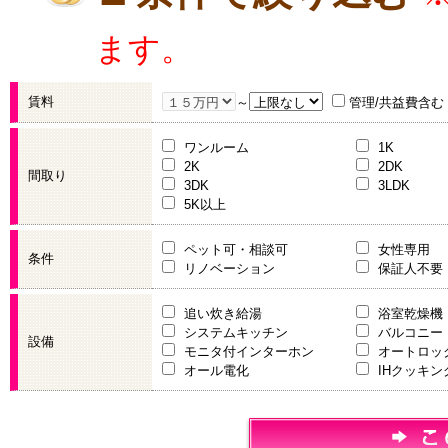
ます。
賃料
～
管理/共益費含む
ワンルーム
1K
2K
2DK
間取り
3DK
3LDK
5K以上
ペット可・相談可
女性専用
条件
リノベーション
保証人不要
追い炊き給湯
浴室乾燥機
システムキッチン
バルコニー
設備
モニタ付インターホン
オートロッ
オール電化
IHクッキ