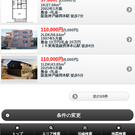
(5,000円)
2
1K/27.08m
2002年3月築
敷金 -/礼金 -
阪急神戸線岡本駅 徒歩7分
110,000円
(5,000円)
2
2LDK/58.64m
1997年5月築
敷金 10万円/礼金 20万円
ＪＲ東海道線摂津本山駅 徒歩8分
110,000円
(6,000円)
2
1LDK/43.85m
2025年3月築
敷金 -/礼金 -
阪急神戸線岡本駅 徒歩5分
次の10件
条件の変更
トップ
エリア検索
沿線検索
地図検索