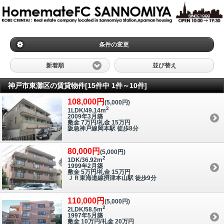
条件の変更
新着順
並び替え
神戸市東灘区の賃貸物件[15件中 1件～10件]
108,000円
(5,000円)
2
1LDK/49.14m
2009年3月築
敷金 7万円/礼金 15万円
阪急神戸線岡本駅 徒歩8分
80,000円
(5,000円)
2
1DK/36.92m
1999年2月築
敷金 5万円/礼金 15万円
ＪＲ東海道線摂津本山駅 徒歩9分
110,000円
(5,000円)
2
2LDK/58.5m
1997年5月築
敷金 10万円/礼金 20万円