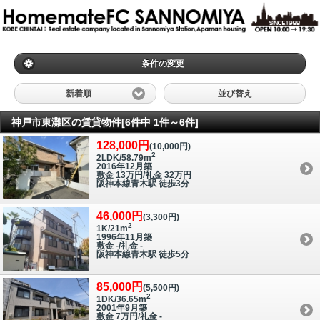
条件の変更
新着順
並び替え
神戸市東灘区の賃貸物件[6件中 1件～6件]
128,000円
(10,000円)
2
2LDK/58.79m
2016年12月築
敷金 13万円/礼金 32万円
阪神本線青木駅 徒歩3分
46,000円
(3,300円)
2
1K/21m
1996年11月築
敷金 -/礼金 -
阪神本線青木駅 徒歩5分
85,000円
(5,500円)
2
1DK/36.65m
2001年9月築
敷金 7万円/礼金 -