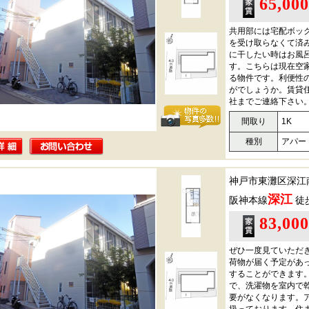
65,00
共用部には宅配ボッ
を受け取らなくて済
に干したい時はお風
す。こちらは現在空
る物件です。利便性
がでしょうか。賃貸
社までご連絡下さい
間取り
1K
種別
アパー
神戸市東灘区深江
深江
阪神本線
徒
83,00
ぜひ一度見ていただ
荷物が届く予定があ
することができます
で、洗濯物を室内で
要がなくなります。