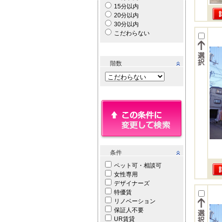
15分以内
20分以内
30分以内
こだわらない
階数
条件
ペット可・相談可
女性専用
デザイナーズ
特優賃
リノベーション
保証人不要
UR賃貸