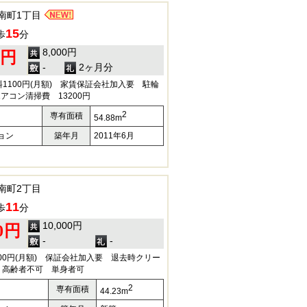
南町1丁目
15
歩
分
8,000円
0円
-
2ヶ月分
1100円(月額) 家賃保証会社加入要 駐輪
アコン清掃費 13200円
2
専有面積
54.88m
ョン
築年月
2011年6月
南町2丁目
11
歩
分
10,000円
00円
-
-
100円(月額) 保証会社加入要 退去時クリー
円 高齢者不可 単身者可
2
専有面積
44.23m