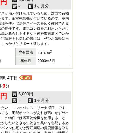
0円
-
1ヶ月分
クスが備え付けられているため、対面で荷物
みます。浴室乾燥機が付いているので、室内
呂場を使えば居住スペースを広く確保できま
家の物件です。電気コンロをご利用いただけ
の高い暮らしをするなら神戸市東灘区でいか
住宅情報をお探しの際には、ぜひお気軽に当
。しっかりとサポート致します。
2
専有面積
19.87m
ト
築年月
2003年5月
南町4丁目
9
歩
分
6,000円
0円
-
1ヶ月分
きたい、「レオパレスマリーナ深江」です。
っても、宅配ボックスがあれば気にせず外出
。この物件では浴室乾燥機を使用すること
乾かしたいときも生乾きの臭いを心配する必
アパマン住宅では深江周辺の賃貸情報を取り