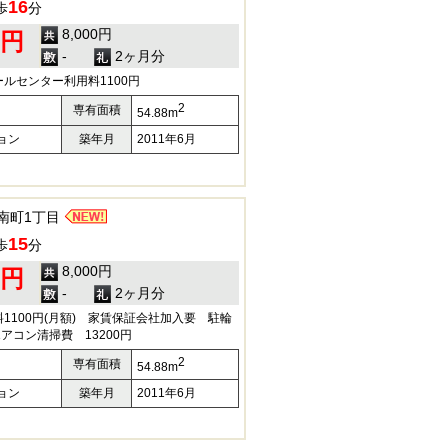
16
歩
分
8,000円
0円
-
2ヶ月分
ルセンター利用料1100円
2
専有面積
54.88m
ョン
築年月
2011年6月
南町1丁目
15
歩
分
8,000円
0円
-
2ヶ月分
1100円(月額) 家賃保証会社加入要 駐輪
アコン清掃費 13200円
2
専有面積
54.88m
ョン
築年月
2011年6月