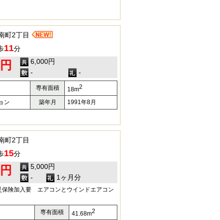
南町2丁目
11
歩
分
6,000円
0円
-
-
2
専有面積
18m
ョン
築年月
1991年8月
南町2丁目
15
歩
分
5,000円
0円
-
1ヶ月分
災保険加入要 エアコンとウインドエアコン
2
専有面積
41.68m