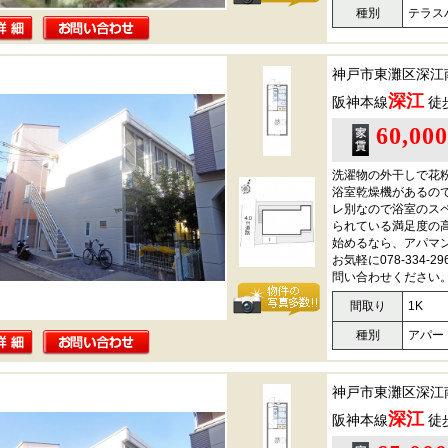
種別
テラス
神戸市東灘区深江
深江
阪神本線
徒
60,00
洗濯物の外干しで花
浴室乾燥機があるの
レ別なので浴室のス
られている満足度の
始めるなら、アパマ
お気軽に078-334-296
問い合わせください
間取り
1K
種別
アパー
神戸市東灘区深江
深江
阪神本線
徒