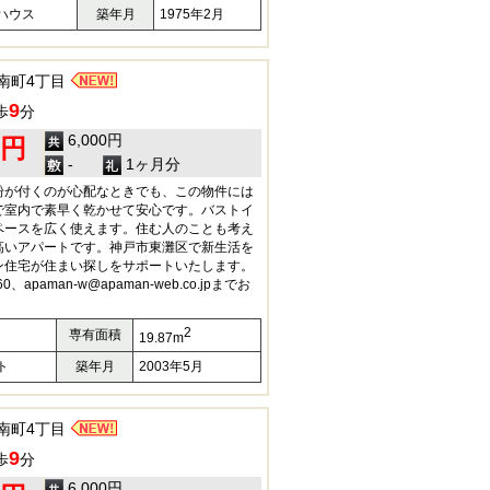
ハウス
築年月
1975年2月
南町4丁目
9
歩
分
6,000円
0円
-
1ヶ月分
粉が付くのが心配なときでも、この物件には
で室内で素早く乾かせて安心です。バストイ
ペースを広く使えます。住む人のことも考え
高いアパートです。神戸市東灘区で新生活を
ン住宅が住まい探しをサポートいたします。
0、apaman-w@apaman-web.co.jpまでお
。
2
専有面積
19.87m
ト
築年月
2003年5月
南町4丁目
9
歩
分
6,000円