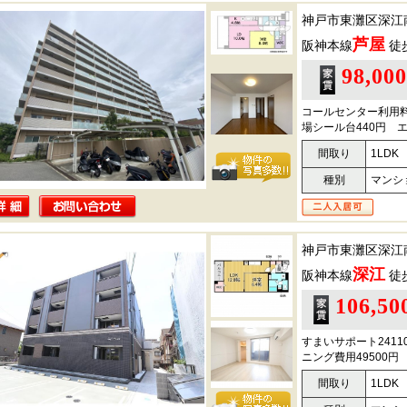
神戸市東灘区深江
芦屋
阪神本線
徒
98,00
コールセンター利用料
場シール台440円 エ
間取り
1LDK
種別
マンシ
神戸市東灘区深江
深江
阪神本線
徒
106,5
すまいサポート241
ニング費用49500
間取り
1LDK