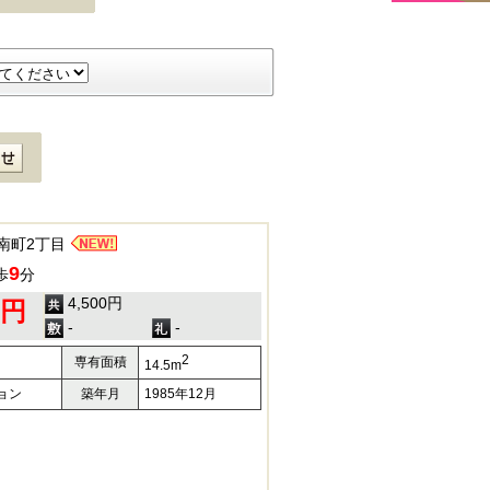
南町2丁目
9
歩
分
4,500円
0円
-
-
2
専有面積
14.5m
ョン
築年月
1985年12月