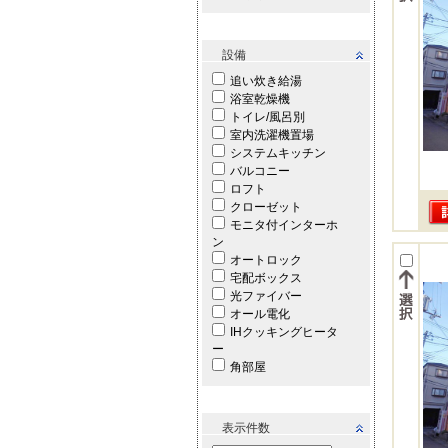
設備
追い炊き給湯
浴室乾燥機
トイレ/風呂別
室内洗濯機置場
システムキッチン
バルコニー
ロフト
クローゼット
モニタ付インターホ
ン
オートロック
宅配ボックス
光ファイバー
オール電化
IHクッキングヒータ
ー
角部屋
表示件数