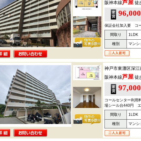
芦屋
阪神本線
徒
96,00
保証会社加入要 コー
間取り
1LDK
種別
マンシ
神戸市東灘区深江
芦屋
阪神本線
徒
97,00
コールセンター利用料
場シール台440円 エ
間取り
1LDK
種別
マンシ