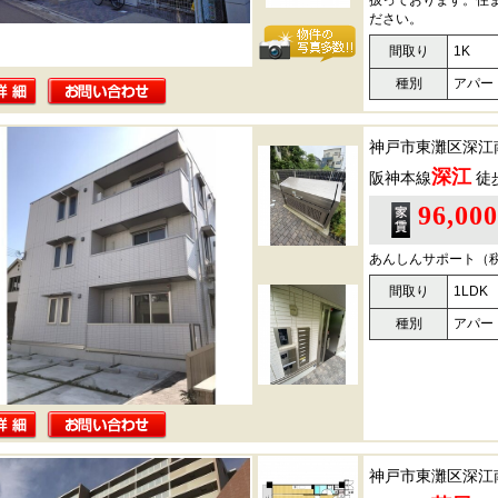
扱っております。住
ださい。
間取り
1K
種別
アパー
神戸市東灘区深江
深江
阪神本線
徒
96,00
あんしんサポート（税込
間取り
1LDK
種別
アパー
神戸市東灘区深江