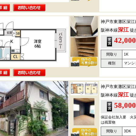
神戸市東灘区深江
深江
阪神本線
徒
42,00
間取り
1K
種別
マンシ
神戸市東灘区深江
深江
阪神本線
徒
58,00
保証会社加入要 火
は残置物
間取り
3DK