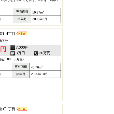
まい探しをするのであれば、当社をご活用く
2
専有面積
19.87m
ト
築年月
2003年5月
南町4丁目
7
歩
分
7,000円
0円
3万円
20万円
）880円(月額)
2
専有面積
45.76m
ト
築年月
2020年10月
南町1丁目