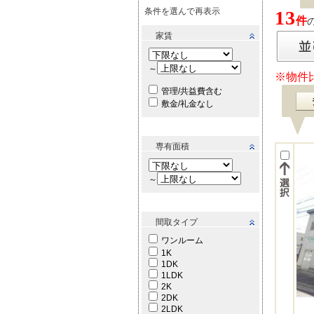
条件を選んで再表示
13
件
家賃
～
※物件
管理/共益費含む
敷金/礼金なし
専有面積
～
間取タイプ
ワンルーム
1K
1DK
1LDK
2K
2DK
2LDK