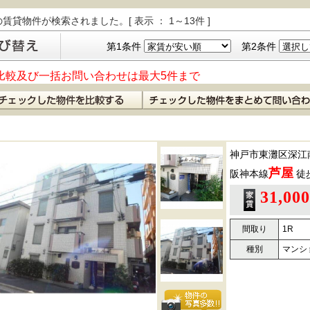
の賃貸物件が検索されました。[ 表示 ： 1～13件 ]
第1条件
第2条件
比較及び一括お問い合わせは最大5件まで
神戸市東灘区深江
芦屋
阪神本線
徒
31,00
間取り
1R
種別
マンシ