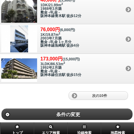
(3,500円)
2
1DK/21.99m
1988年3月築
敷金 -/礼金 -
阪神本線青木駅 徒歩12分
76,000円
(6,000円)
2
1K/19.87m
2003年7月築
敷金 -/礼金 1ヶ月分
阪神本線魚崎駅 徒歩4分
173,000円
(15,000円)
2
3LDK/86.53m
1992年2月築
敷金 -/礼金 -
阪神本線住吉駅 徒歩15分
次の10件
条件の変更
トップ
エリア検索
沿線検索
地図検索