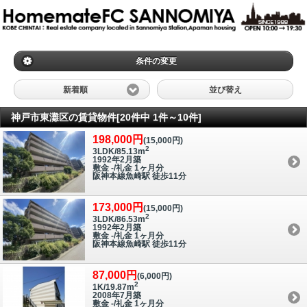
条件の変更
新着順
並び替え
神戸市東灘区の賃貸物件[20件中 1件～10件]
198,000円
(15,000円)
2
3LDK/85.13m
1992年2月築
敷金 -/礼金 1ヶ月分
阪神本線魚崎駅 徒歩11分
173,000円
(15,000円)
2
3LDK/86.53m
1992年2月築
敷金 -/礼金 1ヶ月分
阪神本線魚崎駅 徒歩11分
87,000円
(6,000円)
2
1K/19.87m
2008年7月築
敷金 -/礼金 1ヶ月分