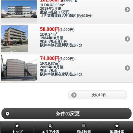
(9,000円)
2
1LDK/40.03m
2018年1月築
敷金 -/礼金 17万円
ＪＲ東海道線六甲道駅 徒歩16分
58,000円
(2,000円)
2
1DK/24m
1984年10月築
敷金 -/礼金 6万円
阪神本線石屋川駅 徒歩2分
74,000円
(6,000円)
2
1K/19.87m
2005年10月築
敷金 -/礼金 -
阪神本線新在家駅 徒歩8分
次の10件
条件の変更
トップ
エリア検索
沿線検索
地図検索