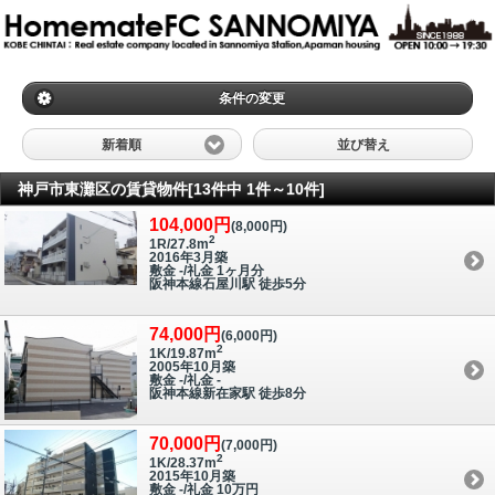
条件の変更
新着順
並び替え
神戸市東灘区の賃貸物件[13件中 1件～10件]
104,000円
(8,000円)
2
1R/27.8m
2016年3月築
敷金 -/礼金 1ヶ月分
阪神本線石屋川駅 徒歩5分
74,000円
(6,000円)
2
1K/19.87m
2005年10月築
敷金 -/礼金 -
阪神本線新在家駅 徒歩8分
70,000円
(7,000円)
2
1K/28.37m
2015年10月築
敷金 -/礼金 10万円