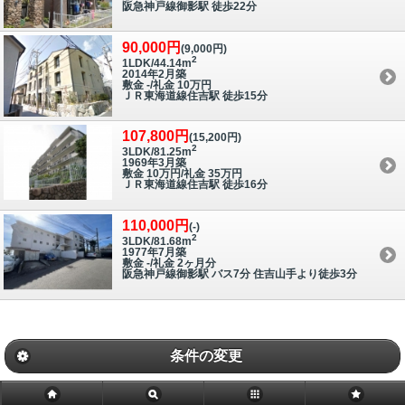
阪急神戸線御影駅 徒歩22分
90,000円
(9,000円)
2
1LDK/44.14m
2014年2月築
敷金 -/礼金 10万円
ＪＲ東海道線住吉駅 徒歩15分
107,800円
(15,200円)
2
3LDK/81.25m
1969年3月築
敷金 10万円/礼金 35万円
ＪＲ東海道線住吉駅 徒歩16分
110,000円
(-)
2
3LDK/81.68m
1977年7月築
敷金 -/礼金 2ヶ月分
阪急神戸線御影駅 バス7分 住吉山手より徒歩3分
条件の変更