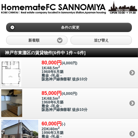
条件の変更
新着順
並び替え
神戸市東灘区の賃貸物件[6件中 1件～6件]
80,000円
(4,000円)
2
1K/48.5m
1968年6月築
敷金 -/礼金 -
阪急神戸線御影駅 徒歩10分
85,000円
(4,000円)
2
1K/48.5m
1968年6月築
敷金 -/礼金 -
阪急神戸線御影駅 徒歩10分
60,000円
(-)
2
2DK/40m
1996年3月築
敷金 -/礼金 -