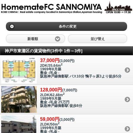
条件の変更
新着順
並び替え
神戸市東灘区の賃貸物件[3件中 1件～3件]
37,000円
(3,000円)
2
2DK/35.64m
1969年8月築
敷金 -/礼金 -
阪急神戸線御影駅 バス10分 鴨子ヶ原3より徒歩5分
128,000円
(7,000円)
2
2LDK/62.48m
1989年9月築
敷金 -/礼金 25万円
阪急神戸線御影駅 徒歩8分
59,000円
(3,000円)
2
2LDK/50m
1999年6月築
敷金 -/礼金 -