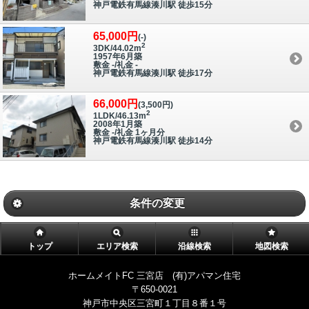
神戸電鉄有馬線湊川駅 徒歩15分
65,000円
(-)
2
3DK/44.02m
1957年6月築
敷金 -/礼金 -
神戸電鉄有馬線湊川駅 徒歩17分
66,000円
(3,500円)
2
1LDK/46.13m
2008年1月築
敷金 -/礼金 1ヶ月分
神戸電鉄有馬線湊川駅 徒歩14分
条件の変更
トップ
エリア検索
沿線検索
地図検索
ホームメイトFC 三宮店 (有)アパマン住宅
〒650-0021
神戸市中央区三宮町１丁目８番１号