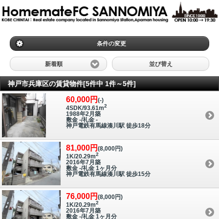
条件の変更
新着順
並び替え
神戸市兵庫区の賃貸物件[5件中 1件～5件]
60,000円
(-)
2
4SDK/93.61m
1988年2月築
敷金 -/礼金 -
神戸電鉄有馬線湊川駅 徒歩18分
81,000円
(8,000円)
2
1K/20.29m
2016年7月築
敷金 -/礼金 1ヶ月分
神戸電鉄有馬線湊川駅 徒歩15分
76,000円
(8,000円)
2
1K/20.29m
2016年7月築
敷金 -/礼金 1ヶ月分