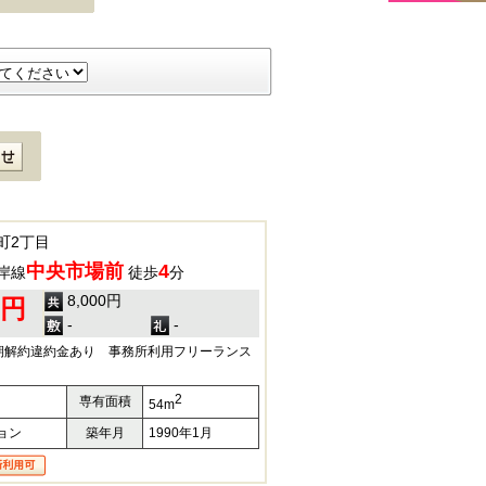
町2丁目
中央市場前
4
岸線
徒歩
分
8,000円
0円
-
-
期解約違約金あり 事務所利用フリーランス
2
専有面積
54m
ョン
築年月
1990年1月