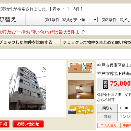
貸物件が検索されました。[ 表示 ： 1～3件 ]
第1条件
第2条件
比較及び一括お問い合わせは最大5件まで
神戸市兵庫区島上
神戸市営地下鉄海
75,00
保証会社加入要 短
なら相談可
間取り
1LDK
種別
マンシ