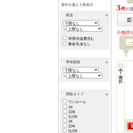
条件を選んで再表示
3
件
の賃
家賃
～
※物件
管理/共益費含む
敷金/礼金なし
専有面積
～
間取タイプ
ワンルーム
1K
1DK
1LDK
2K
2DK
2LDK