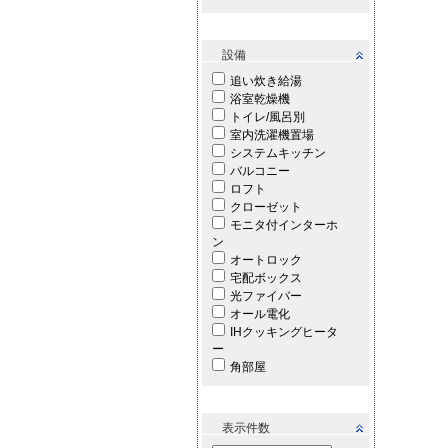
設備
追い炊き給湯
浴室乾燥機
トイレ/風呂別
室内洗濯機置場
システムキッチン
バルコニー
ロフト
クローゼット
モニタ付インターホ
ン
オートロック
宅配ボックス
光ファイバー
オール電化
IHクッキングヒータ
ー
角部屋
表示件数