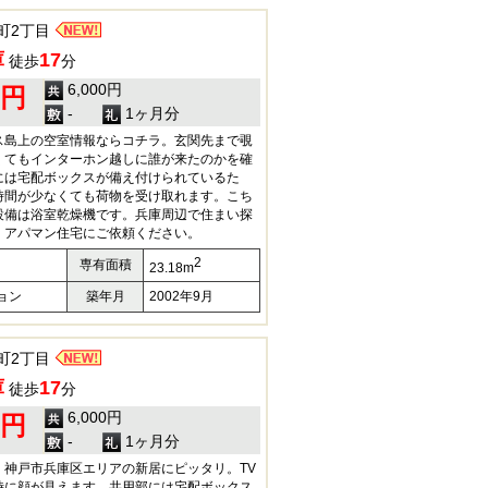
町2丁目
庫
17
徒歩
分
6,000円
0円
-
1ヶ月分
ス島上の空室情報ならコチラ。玄関先まで覗
くてもインターホン越しに誰が来たのかを確
には宅配ボックスが備え付けられているた
時間が少なくても荷物を受け取れます。こち
設備は浴室乾燥機です。兵庫周辺で住まい探
、アパマン住宅にご依頼ください。
2
専有面積
23.18m
ョン
築年月
2002年9月
町2丁目
庫
17
徒歩
分
6,000円
0円
-
1ヶ月分
：神戸市兵庫区エリアの新居にピッタリ。TV
時に顔が見えます。共用部には宅配ボックス