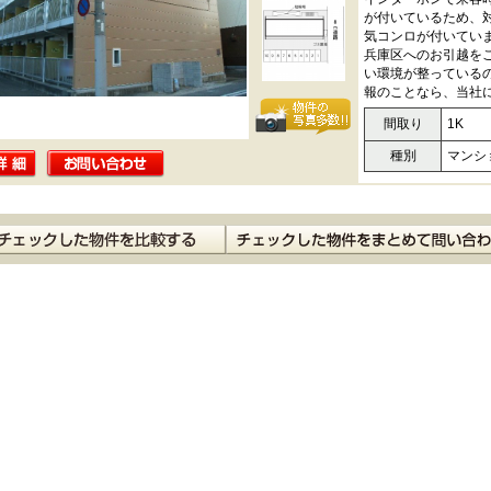
が付いているため、
気コンロが付いてい
兵庫区へのお引越を
い環境が整っている
報のことなら、当社
間取り
1K
種別
マンシ