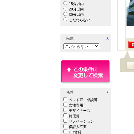
15分以内
20分以内
30分以内
こだわらない
階数
条件
ペット可・相談可
女性専用
デザイナーズ
特優賃
リノベーション
保証人不要
UR賃貸