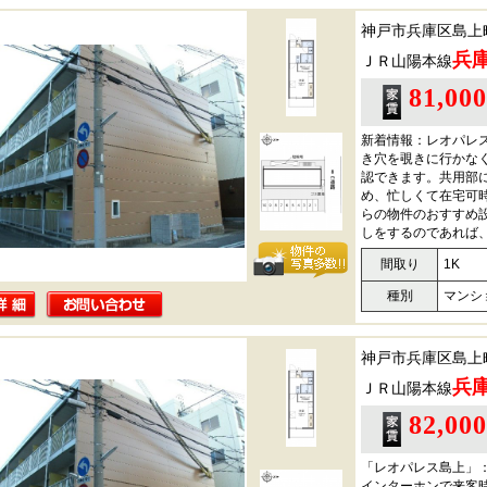
神戸市兵庫区島上
兵
ＪＲ山陽本線
81,00
新着情報：レオパレ
き穴を覗きに行かな
認できます。共用部
め、忙しくて在宅可
らの物件のおすすめ
しをするのであれば
間取り
1K
種別
マンシ
神戸市兵庫区島上
兵
ＪＲ山陽本線
82,00
「レオパレス島上」
インターホンで来客