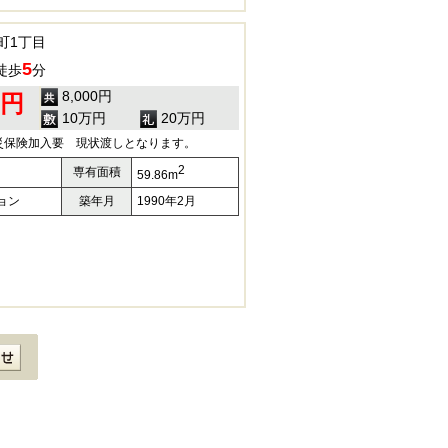
町1丁目
5
徒歩
分
8,000円
0円
10万円
20万円
災保険加入要 現状渡しとなります。
2
専有面積
59.86m
ョン
築年月
1990年2月