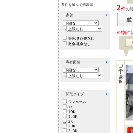
条件を選んで再表示
2
件
の賃
家賃
～
※物件
管理/共益費含む
敷金/礼金なし
専有面積
～
間取タイプ
ワンルーム
1K
1DK
1LDK
2K
2DK
2LDK