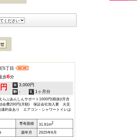
町5丁目
6
徒歩
分
3,000円
0円
-
1ヶ月分
らぶあんしんサポート1000円(税抜)/月含
 自治会費200円(月額) 保証会社加入要 火災
約違約金あり エアコン・シャワートイレは
2
専有面積
31.91m
ト
築年月
2025年6月