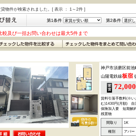
貸物件が検索されました。[ 表示 ： 1～2件 ]
第1条件
第2条件
比較及び一括お問い合わせは最大5件まで
神戸市須磨区前池
板宿
山陽電鉄線
72,00
賃料引落手数料(※いえ
む)1430円(月額)
保険加入要 短期解
残置物
間取り
1K
種別
アパー