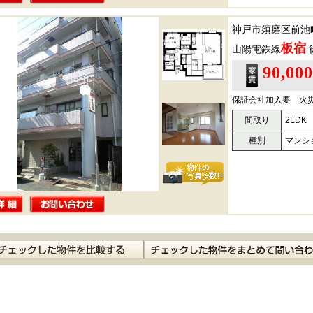
神戸市須磨区前池
板宿
山陽電鉄線
90,00
保証会社加入要 火
間取り
2LDK
種別
マンシ