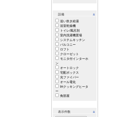
設備
追い炊き給湯
浴室乾燥機
トイレ/風呂別
室内洗濯機置場
システムキッチン
バルコニー
ロフト
クローゼット
モニタ付インターホ
ン
オートロック
宅配ボックス
光ファイバー
オール電化
IHクッキングヒータ
ー
角部屋
表示件数