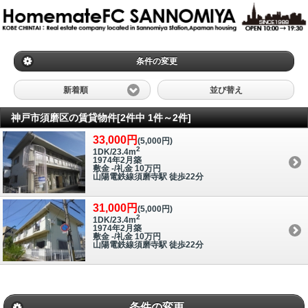
条件の変更
新着順
並び替え
神戸市須磨区の賃貸物件[2件中 1件～2件]
33,000円
(5,000円)
2
1DK/23.4m
1974年2月築
敷金 -/礼金 10万円
山陽電鉄線須磨寺駅 徒歩22分
31,000円
(5,000円)
2
1DK/23.4m
1974年2月築
敷金 -/礼金 10万円
山陽電鉄線須磨寺駅 徒歩22分
条件の変更