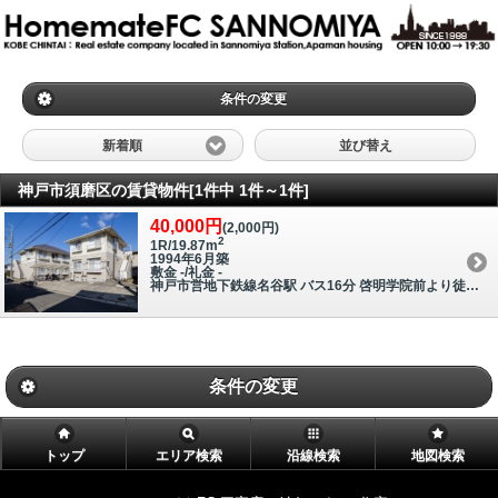
条件の変更
新着順
並び替え
神戸市須磨区の賃貸物件[1件中 1件～1件]
40,000円
(2,000円)
2
1R/19.87m
1994年6月築
敷金 -/礼金 -
神戸市営地下鉄線名谷駅 バス16分 啓明学院前より徒歩6分
条件の変更
トップ
エリア検索
沿線検索
地図検索