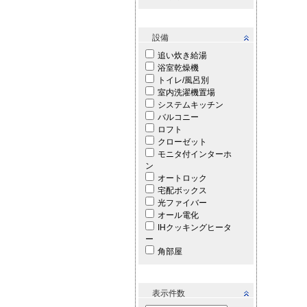
設備
追い炊き給湯
浴室乾燥機
トイレ/風呂別
室内洗濯機置場
システムキッチン
バルコニー
ロフト
クローゼット
モニタ付インターホ
ン
オートロック
宅配ボックス
光ファイバー
オール電化
IHクッキングヒータ
ー
角部屋
表示件数