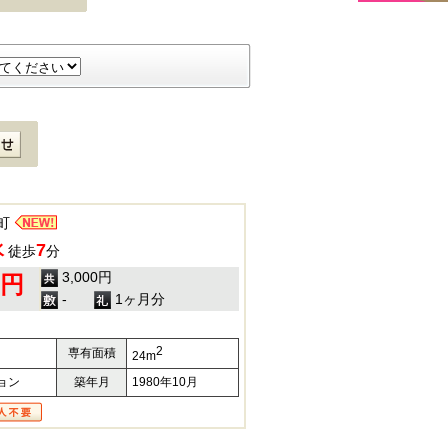
町
水
7
徒歩
分
3,000円
0円
-
1ヶ月分
2
専有面積
24m
ョン
築年月
1980年10月