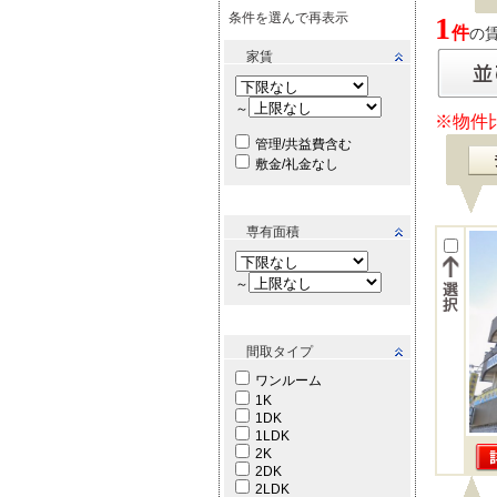
条件を選んで再表示
1
件
の賃
家賃
～
※物件
管理/共益費含む
敷金/礼金なし
専有面積
～
間取タイプ
ワンルーム
1K
1DK
1LDK
2K
2DK
2LDK