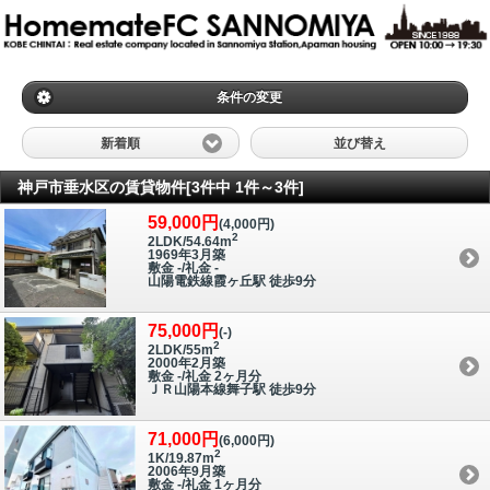
条件の変更
新着順
並び替え
神戸市垂水区の賃貸物件[3件中 1件～3件]
59,000円
(4,000円)
2
2LDK/54.64m
1969年3月築
敷金 -/礼金 -
山陽電鉄線霞ヶ丘駅 徒歩9分
75,000円
(-)
2
2LDK/55m
2000年2月築
敷金 -/礼金 2ヶ月分
ＪＲ山陽本線舞子駅 徒歩9分
71,000円
(6,000円)
2
1K/19.87m
2006年9月築
敷金 -/礼金 1ヶ月分