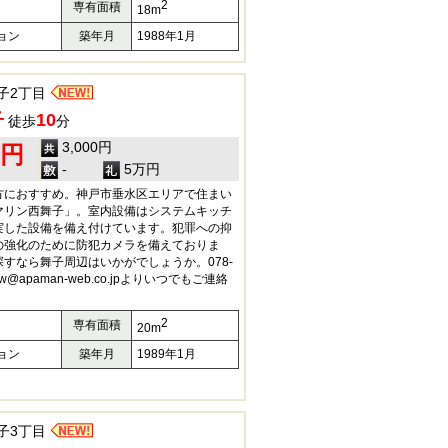
2
専有面積
18m
ョン
築年月
1988年1月
子2丁目
子
10
徒歩
分
3,000円
0円
-
5万円
方におすすめ。神戸市垂水区エリアで住まい
マリン西舞子」。室内設備はシステムキッチ
実した設備を備え付けています。犯罪への抑
の強化のために防犯カメラを備えておりま
すなら舞子周辺はいかがでしょうか。078-
n-w@apaman-web.co.jpよりいつでもご連絡
2
専有面積
20m
ョン
築年月
1989年1月
子3丁目