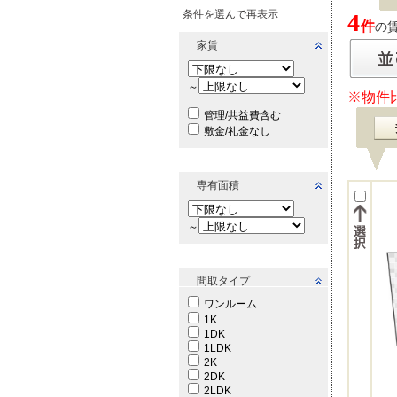
条件を選んで再表示
4
件
の賃
家賃
～
※物件
管理/共益費含む
敷金/礼金なし
専有面積
～
間取タイプ
ワンルーム
1K
1DK
1LDK
2K
2DK
2LDK