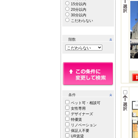
15分以内
20分以内
30分以内
こだわらない
階数
条件
ペット可・相談可
女性専用
デザイナーズ
特優賃
リノベーション
保証人不要
UR賃貸