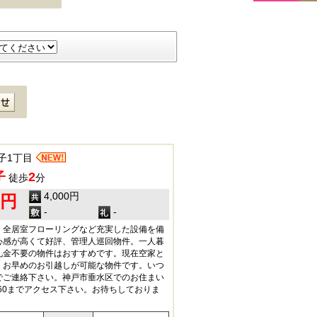
子1丁目
子
2
徒歩
分
4,000円
0円
-
-
・全居室フローリングなど充実した設備を備
心感が高くて好評、管理人巡回物件。一人暮
礼金不要の物件はおすすめです。現在空家と
、お早めのお引越しが可能な物件です。いつ
でご連絡下さい。神戸市垂水区でのお住まい
-2960までアクセス下さい。お待ちしておりま