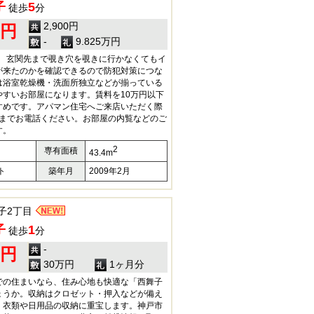
子
5
徒歩
分
2,900円
0円
-
9.825万円
額) 玄関先まで覗き穴を覗きに行かなくてもイ
が来たのかを確認できるので防犯対策につな
は浴室乾燥機・洗面所独立などが揃っている
やすいお部屋になります。賃料を10万円以下
すめです。アパマン住宅へご来店いただく際
2960までお電話ください。お部屋の内覧などのご
す。
2
専有面積
43.4m
ト
築年月
2009年2月
子2丁目
子
1
徒歩
分
-
0円
30万円
1ヶ月分
での住まいなら、住み心地も快適な「西舞子
ょうか。収納はクロゼット・押入などが備え
、衣類や日用品の収納に重宝します。神戸市