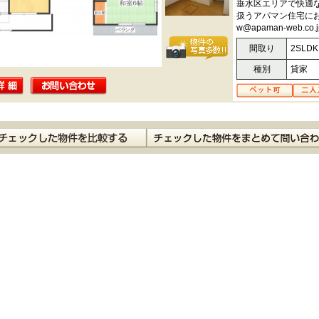
垂水区エリアで快適
扱うアパマン住宅にお任せ
w@apaman-web
間取り
2SLDK
種別
貸家