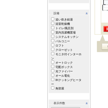
設備
追い炊き給湯
浴室乾燥機
トイレ/風呂別
室内洗濯機置場
システムキッチン
バルコニー
ロフト
クローゼット
モニタ付インターホ
ン
オートロック
宅配ボックス
光ファイバー
オール電化
IHクッキングヒータ
ー
角部屋
表示件数