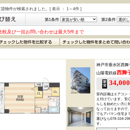
貸物件が検索されました。[ 表示 ： 1～4件 ]
第1条件
第2条件
比較及び一括お問い合わせは最大5件まで
神戸市垂水区西舞
西舞
山陽電鉄線
34,00
室内設備はエアコン
え付けています。安
らしを始めたい方に
なっておりますので
でもアパマン住宅ま
選びなら078-334
す。