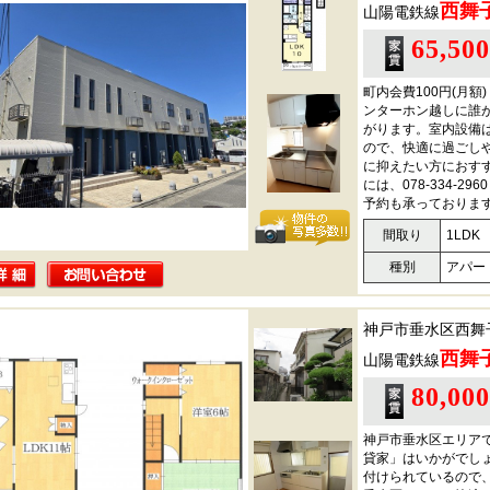
西舞
山陽電鉄線
65,50
町内会費100円(月
ンターホン越しに誰
がります。室内設備
ので、快適に過ごし
に抑えたい方におす
には、078-334-
予約も承っておりま
間取り
1LDK
種別
アパー
神戸市垂水区西舞
西舞
山陽電鉄線
80,00
神戸市垂水区エリア
貸家」はいかがでし
付けられているので