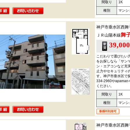
間取り
1K
種別
マンシ
神戸市垂水区西舞
舞
ＪＲ山陽本線
39,00
こだわりで選びたい
をお探しなら「サン
ン・エアコンなど充
止力やセキュリティ
す。神戸市垂水区で探
334-2960やapama
ください。
間取り
1K
種別
マンシ
神戸市垂水区西舞