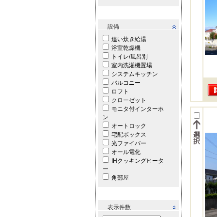
設備
追い炊き給湯
浴室乾燥機
トイレ/風呂別
室内洗濯機置場
システムキッチン
バルコニー
ロフト
クローゼット
モニタ付インターホ
ン
オートロック
宅配ボックス
光ファイバー
オール電化
IHクッキングヒータ
ー
角部屋
表示件数