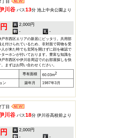
2丁目
伊川谷
13
バス
分 池上中央公園より
2,000円
0円
-
-
神戸市西区エリアの新居にピッタリ。共用部
備え付けられているため、非対面で荷物を受
い人が来た時でも玄関を開けずに顔を確認で
ンターホンが付いております。豊富な知識を
神戸市西区や伊川谷周辺でのお部屋探しを快
す。まずはお問い合わせください。
2
専有面積
60.03m
ョン
築年月
1987年3月
2丁目
伊川谷
18
バス
分 伊川谷高校前より
2,000円
0円
-
-