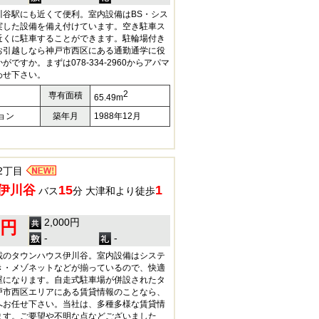
川谷駅にも近くて便利。室内設備はBS・シス
実した設備を備え付けています。空き駐車ス
近くに駐車することができます。駐輪場付き
お引越しなら神戸市西区にある通勤通学に役
ですか。まずは078-334-2960からアパマ
わせ下さい。
2
専有面積
65.49m
ョン
築年月
1988年12月
2丁目
伊川谷
15
1
バス
分 大津和より徒歩
2,000円
0円
-
-
載のタウンハウス伊川谷。室内設備はシステ
き・メゾネットなどが揃っているので、快適
屋になります。自走式駐車場が併設されたタ
戸市西区エリアにある賃貸情報のことなら、
へお任せ下さい。当社は、多種多様な賃貸情
ます。ご要望や不明な点などございました