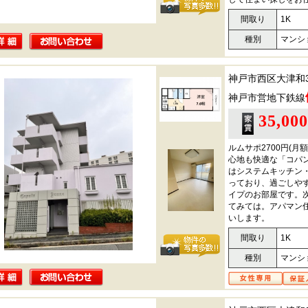
間取り
1K
種別
マンシ
神戸市西区大津和
神戸市営地下鉄線
35,00
ルムサポ2700円(
心地も快適な「コパ
はシステムキッチン
っており、過ごしや
イプのお部屋です。
てみては。アパマン住宅
いします。
間取り
1K
種別
マンシ