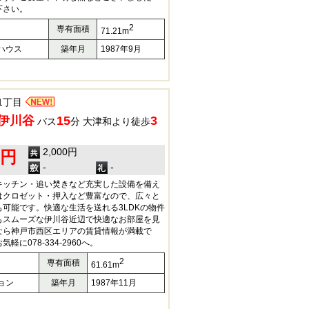
下さい。
2
専有面積
71.21m
ハウス
築年月
1987年9月
1丁目
伊川谷
15
3
バス
分 大津和より徒歩
2,000円
0円
-
-
キッチン・追い焚きなど充実した設備を備え
はクロゼット・押入など豊富なので、広々と
可能です。快適な生活を送れる3LDKの物件
もスムーズな伊川谷近辺で快適なお部屋を見
なら神戸市西区エリアの賃貸情報が満載で
に078-334-2960へ。
2
専有面積
61.61m
ョン
築年月
1987年11月