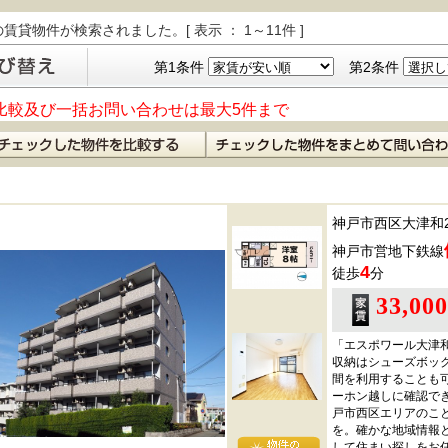
の賃貸物件が検索されました。[ 表示 ： 1～11件 ]
第1条件
第2条件
比較及び一括お問い合わせは最大5件まで
神戸市西区大津和
神戸市営地下鉄線
4
徒歩
分
33,00
「エスポワール大津
収納はシューズボッ
間を利用することも
ーホン越しに確認で
戸市西区エリアのこ
を。確かな地域情報
して住まい探しをお