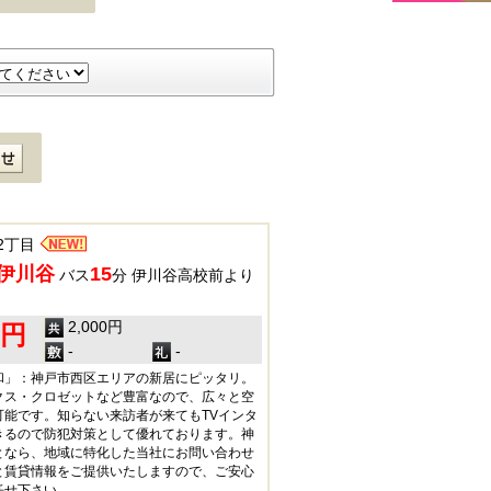
2丁目
伊川谷
15
バス
分 伊川谷高校前より
2,000円
0円
-
-
和」：神戸市西区エリアの新居にピッタリ。
クス・クロゼットなど豊富なので、広々と空
可能です。知らない来訪者が来てもTVインタ
きるので防犯対策として優れております。神
となら、地域に特化した当社にお問い合わせ
と賃貸情報をご提供いたしますので、ご安心
任せ下さい。