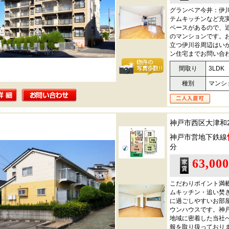
グランベア今井：伊
テムキッチンなど充
ペースがあるので、
のマンションです。
立つ伊川谷周辺はいかが
ン住宅までお問い合
間取り
3LDK
種別
マンシ
神戸市西区大津和
神戸市営地下鉄線
分
63,00
こだわりポイント満
ムキッチン・追い焚
に過ごしやすいお部
ウンハウスです。神
地域に密着した当社
報を取り扱っており