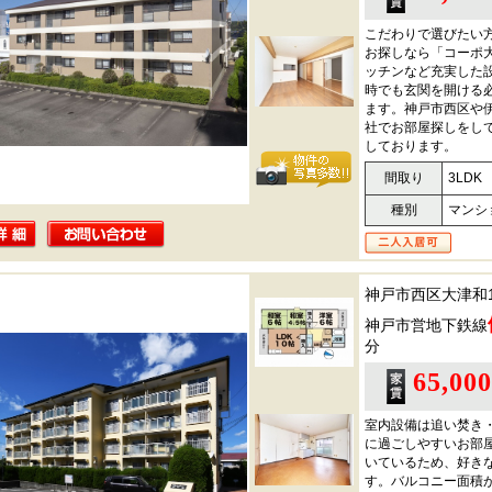
こだわりで選びたい
お探しなら「コーポ
ッチンなど充実した
時でも玄関を開ける
ます。神戸市西区や
社でお部屋探しをし
しております。
間取り
3LDK
種別
マンシ
神戸市西区大津和
神戸市営地下鉄線
分
65,00
室内設備は追い焚き
に過ごしやすいお部
いているため、好き
す。バルコニー面積が