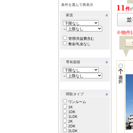
条件を選んで再表示
11
件
家賃
～
※物件
管理/共益費含む
敷金/礼金なし
専有面積
～
間取タイプ
ワンルーム
1K
1DK
1LDK
2K
2DK
2LDK