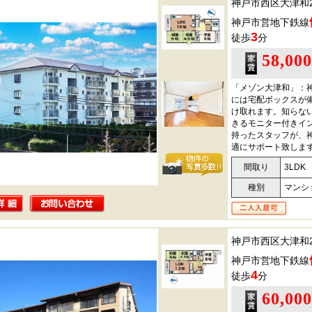
神戸市西区大津和
神戸市営地下鉄線
3
徒歩
分
58,00
「メゾン大津和」：
には宅配ボックスが
け取れます。知らな
きるモニター付きイ
持ったスタッフが、
適にサポート致しま
間取り
3LDK
種別
マンシ
神戸市西区大津和
神戸市営地下鉄線
4
徒歩
分
60,00