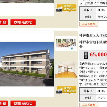
ら、お気軽にご連絡
間取り
3LDK
種別
タウン
神戸市西区大津和
神戸市営地下鉄線
分
65,00
室内設備はシステム
付けています。収納
空間を利用することも
情報あります。移動
つけませんか？当社
す。お問い合わせはお気軽
間取り
3LDK
種別
マンシ