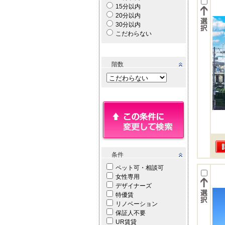
15分以内
20分以内
30分以内
こだわらない
階数
条件
ペット可・相談可
女性専用
デザイナーズ
特優賃
リノベーション
保証人不要
UR賃貸