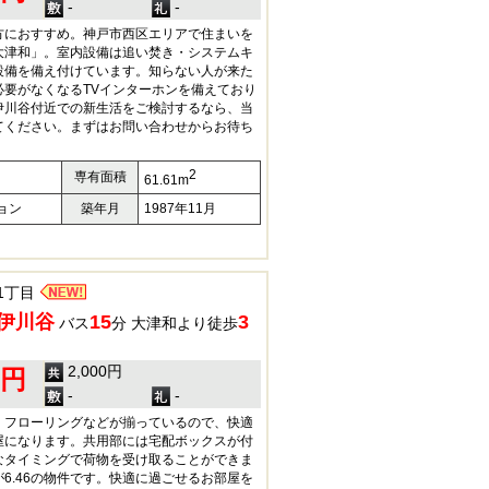
-
-
方におすすめ。神戸市西区エリアで住まいを
大津和」。室内設備は追い焚き・システムキ
設備を備え付けています。知らない人が来た
必要がなくなるTVインターホンを備えており
伊川谷付近での新生活をご検討するなら、当
てください。まずはお問い合わせからお待ち
2
専有面積
61.61m
ョン
築年月
1987年11月
1丁目
伊川谷
15
3
バス
分 大津和より徒歩
2,000円
0円
-
-
・フローリングなどが揃っているので、快適
屋になります。共用部には宅配ボックスが付
なタイミングで荷物を受け取ることができま
6.46の物件です。快適に過ごせるお部屋を