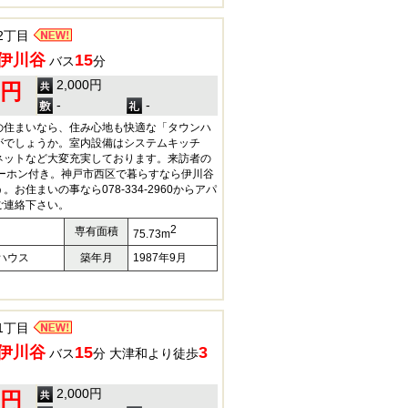
2丁目
伊川谷
15
バス
分
2,000円
0円
-
-
の住まいなら、住み心地も快適な「タウンハ
がでしょうか。室内設備はシステムキッチ
ネットなど大変充実しております。来訪者の
ターホン付き。神戸市西区で暮らすなら伊川谷
お住まいの事なら078-334-2960からアパ
ご連絡下さい。
2
専有面積
75.73m
ハウス
築年月
1987年9月
1丁目
伊川谷
15
3
バス
分 大津和より徒歩
2,000円
0円