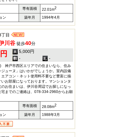
2
専有面積
22.01m
ョン
築年月
1994年4月
3丁目
伊川谷
40
徒歩
分
5,000円
0円
-
-
月額) 神戸市西区エリアでの住まいなら、住み
ンジューヌ」はいかがでしょうか。室内設備
・エアコン・ネット使用料不要など豊富に揃
すいお部屋になっております。マンションタ
次のお住まいは、伊川谷周辺でお探しになっ
までのご連絡は、078-334-2960からお願
2
専有面積
28.08m
ョン
築年月
1988年3月