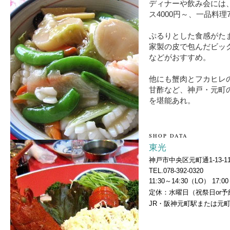
ディナーや飲み会には
ス4000円～、一品料理
ぷるりとした食感がた
家製の皮で包んだビッ
などがおすすめ。
他にも蟹肉とフカヒレ
甘酢など、神戸・元町
を堪能あれ。
SHOP DATA
東光
神戸市中央区元町通1-13-11
TEL.078-392-0320
11:30～14:30（LO） 17:0
定休：水曜日（祝祭日or
JR・阪神元町駅または元町