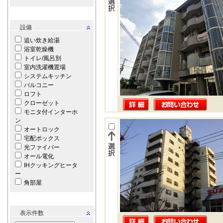
設備
追い炊き給湯
浴室乾燥機
トイレ/風呂別
室内洗濯機置場
システムキッチン
バルコニー
ロフト
クローゼット
モニタ付インターホ
ン
オートロック
宅配ボックス
光ファイバー
オール電化
IHクッキングヒータ
ー
角部屋
表示件数