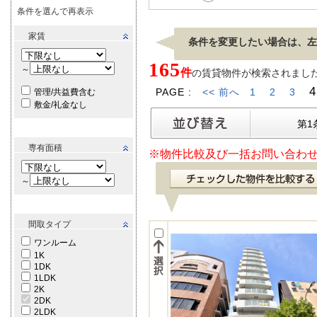
条件を選んで再表示
家賃
条件を変更したい場合は、左
165
～
件
の賃貸物件が検索されました。[
4
PAGE :
<< 前へ
1
2
3
管理/共益費含む
敷金/礼金なし
第1
専有面積
※物件比較及び一括お問い合わせ
～
間取タイプ
ワンルーム
1K
1DK
1LDK
2K
2DK
2LDK