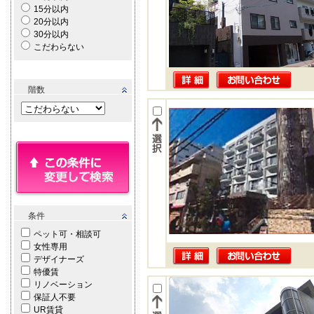
15分以内
20分以内
30分以内
こだわらない
階数
条件
ペット可・相談可
女性専用
デザイナーズ
特優賃
リノベーション
保証人不要
UR賃貸