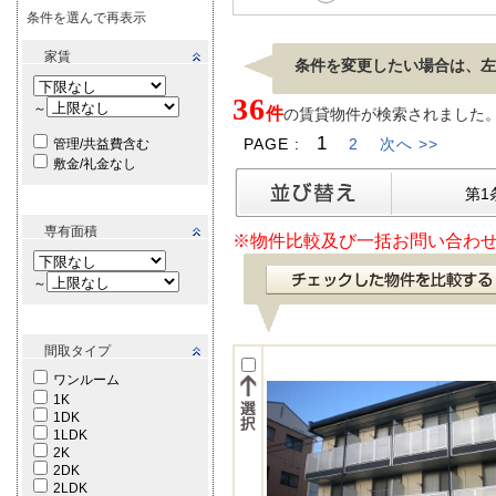
条件を選んで再表示
家賃
条件を変更したい場合は、左
36
～
件
の賃貸物件が検索されました。[ 表
1
PAGE :
2
次へ >>
管理/共益費含む
敷金/礼金なし
第1
専有面積
※物件比較及び一括お問い合わせ
～
間取タイプ
ワンルーム
1K
1DK
1LDK
2K
2DK
2LDK