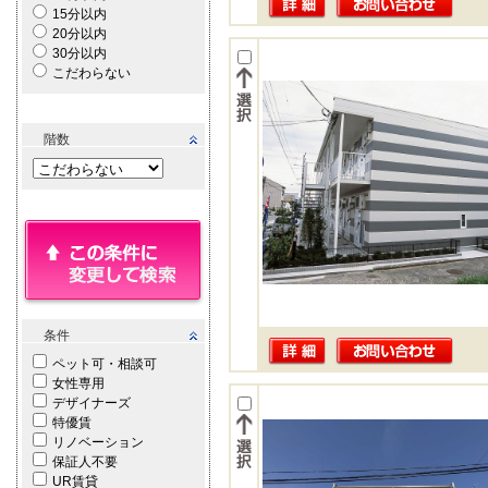
15分以内
20分以内
30分以内
こだわらない
階数
条件
ペット可・相談可
女性専用
デザイナーズ
特優賃
リノベーション
保証人不要
UR賃貸