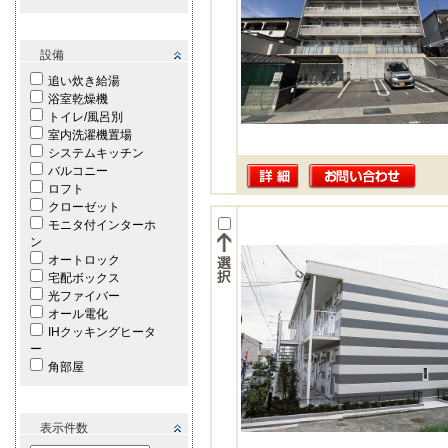
設備
追い炊き給湯
浴室乾燥機
トイレ/風呂別
室内洗濯機置場
システムキッチン
バルコニー
ロフト
クローゼット
モニタ付インターホ
ン
オートロック
宅配ボックス
光ファイバー
オール電化
IHクッキングヒータ
ー
角部屋
表示件数