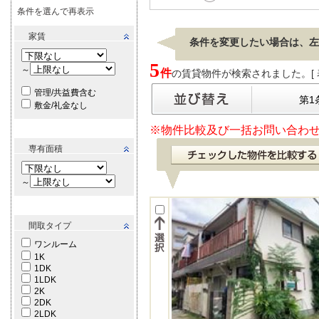
条件を選んで再表示
家賃
条件を変更したい場合は、左
5
～
件
の賃貸物件が検索されました。[ 表示
管理/共益費含む
第1
敷金/礼金なし
※物件比較及び一括お問い合わせ
専有面積
～
間取タイプ
ワンルーム
1K
1DK
1LDK
2K
2DK
2LDK