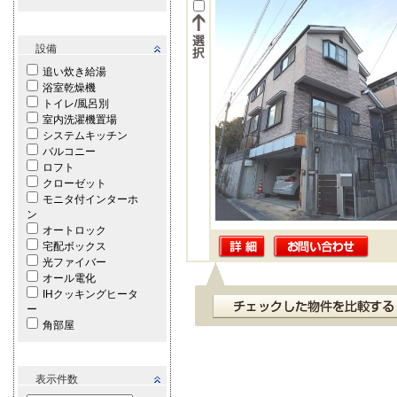
設備
追い炊き給湯
浴室乾燥機
トイレ/風呂別
室内洗濯機置場
システムキッチン
バルコニー
ロフト
クローゼット
モニタ付インターホ
ン
オートロック
宅配ボックス
光ファイバー
オール電化
IHクッキングヒータ
ー
角部屋
表示件数