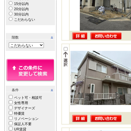
15分以内
20分以内
30分以内
こだわらない
階数
条件
ペット可・相談可
女性専用
デザイナーズ
特優賃
リノベーション
保証人不要
UR賃貸