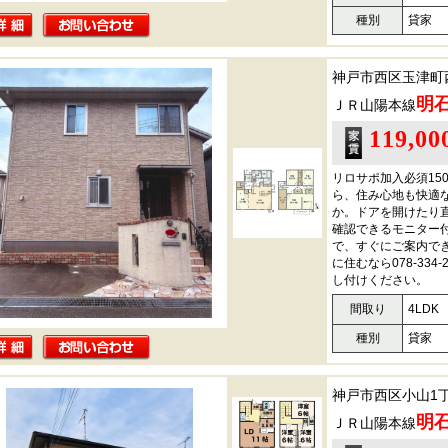
種別
貸家
神戸市西区玉津町
明
ＪＲ山陽本線
119,0
リロサポ加入必須15
ら、住み心地も快適
か。ドアを開けたり
確認できるモニター
で、すぐにご案内で
に住むなら078-33
し付けください。
間取り
4LDK
種別
貸家
神戸市西区小山1
明
ＪＲ山陽本線