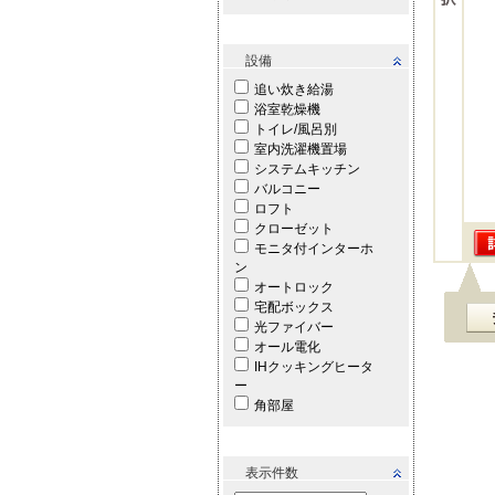
設備
追い炊き給湯
浴室乾燥機
トイレ/風呂別
室内洗濯機置場
システムキッチン
バルコニー
ロフト
クローゼット
モニタ付インターホ
ン
オートロック
宅配ボックス
光ファイバー
オール電化
IHクッキングヒータ
ー
角部屋
表示件数