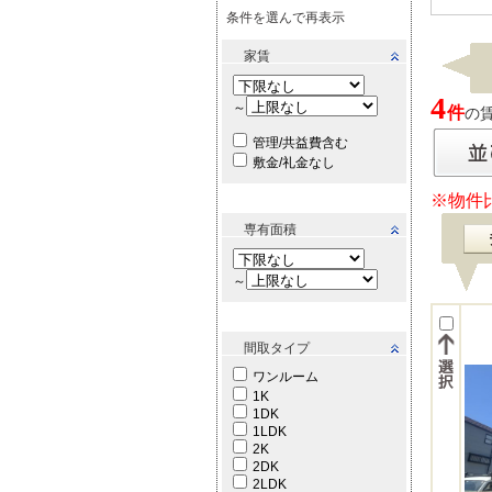
条件を選んで再表示
家賃
4
～
件
の賃
管理/共益費含む
敷金/礼金なし
※物件
専有面積
～
間取タイプ
ワンルーム
1K
1DK
1LDK
2K
2DK
2LDK