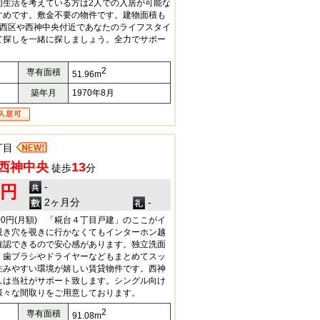
同生活を考えている方は2人での入居が可能な
すめです。敷金不要の物件です。建物面積も
戸市西区や西神中央付近であなたのライフスタイ
て探しを一緒に探しましょう。全力でサポー
2
専有面積
51.96m
築年月
1970年8月
丁目
西神中央
13
徒歩
分
-
0円
2ヶ月分
-
00円(月額) 「糀台４丁目戸建」のここがイ
覗き穴を覗きに行かなくてもインターホン越
確認できるので安心感があります。独立洗面
、歯ブラシやドライヤーなどもまとめてスッ
住みやすい環境が嬉しい賃貸物件です。西神
しは当社がサポート致します。シングル向け
様々な間取りをご用意しております。
2
専有面積
91.08m