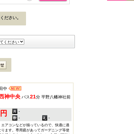
ください。
田中
西神中央
21
バス
分 平野八幡神社前
-
0円
-
-
・エアコンなどが揃っているので、快適に過
なります。専用庭があってガーデニング等使