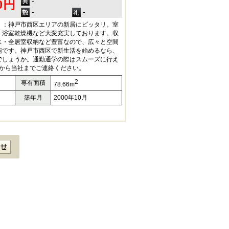
-
00円
-
-
」：神戸市西区エリアの新居にピッタリ。室
・浴室乾燥機など大変充実しております。収
ス・全居室収納など豊富なので、広々と空間
能です。神戸市西区で新生活を始めるなら、
でしょうか。通勤通学の際はスムーズに行え
2960から当社までご連絡ください。
2
専有面積
78.66m
築年月
2000年10月