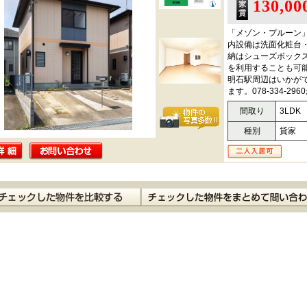
130,0
「メゾン・プルーン
内設備は洗面化粧台
納はシューズボック
を利用することも可
明石駅周辺はいかが
ます。078-334-
間取り
3LDK
種別
貸家