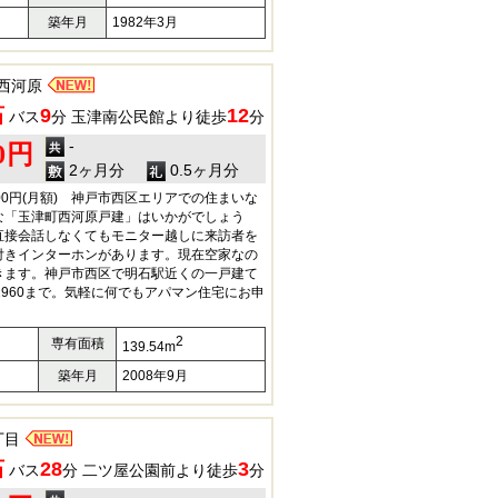
築年月
1982年3月
西河原
石
9
12
バス
分 玉津南公民館より徒歩
分
-
00円
2ヶ月分
0.5ヶ月分
00円(月額) 神戸市西区エリアでの住まいな
な「玉津町西河原戸建」はいかがでしょう
直接会話しなくてもモニター越しに来訪者を
付きインターホンがあります。現在空家なの
きます。神戸市西区で明石駅近くの一戸建て
4-2960まで。気軽に何でもアパマン住宅にお申
2
専有面積
139.54m
築年月
2008年9月
丁目
石
28
3
バス
分 二ツ屋公園前より徒歩
分