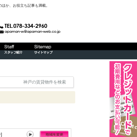
のほか、お役立ち記事も満載。
神戸の賃貸物件を検索
]
神戸市長田区[18件]
神戸市須磨区[19件]
神戸市垂水