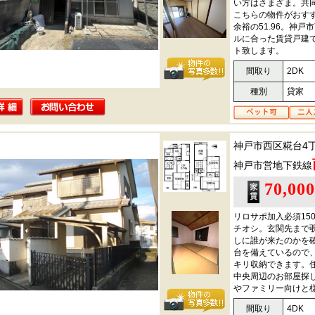
い方はさまざま。共
こちらの物件がおす
余裕の51.96。神
ルに合った賃貸戸建
ト致します。
間取り
2DK
種別
貸家
神戸市西区糀台4
神戸市営地下鉄線
70,00
リロサポ加入必須15
チオシ。玄関先まで
しに誰が来たのかを
台を備えているので
キリ収納できます。
中央周辺のお部屋探
やファミリー向けと
間取り
4DK