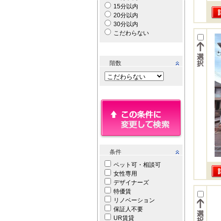
15分以内
20分以内
30分以内
こだわらない
階数
条件
ペット可・相談可
女性専用
デザイナーズ
特優賃
リノベーション
保証人不要
UR賃貸