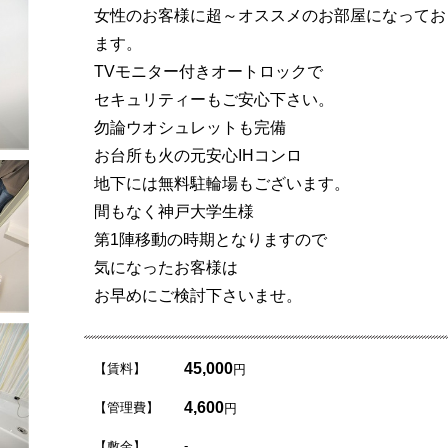
女性のお客様に超～オススメのお部屋になってお
ます。
TVモニター付きオートロックで
セキュリティーもご安心下さい。
勿論ウオシュレットも完備
お台所も火の元安心IHコンロ
地下には無料駐輪場もございます。
間もなく神戸大学生様
第1陣移動の時期となりますので
気になったお客様は
お早めにご検討下さいませ。
45,000
【賃料】
円
4,600
【管理費】
円
-
【敷金】