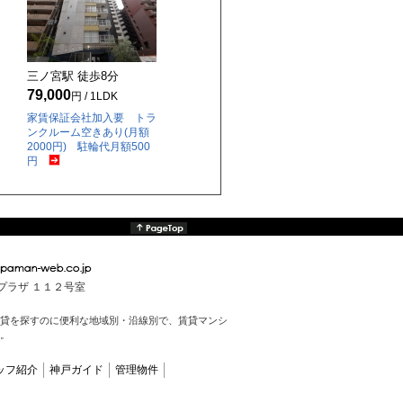
三ノ宮駅 徒歩
8
分
79,000
円 / 1LDK
家賃保証会社加入要 トラ
ンクルーム空きあり(月額
2000円) 駐輪代月額500
円
んプラザ １１２号室
貸を探すのに便利な地域別・沿線別で、賃貸マンシ
。
ッフ紹介
神戸ガイド
管理物件