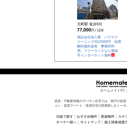
元町駅 徒歩
6
分
77,000
円 / 1DK
保証会社加入要 ハウスク
リーニング代22000円 短期
解約違約金有 事務所利
用、フリーランスなら相談
可インターネット無料
ホームメイトFC 
賃貸・不動産情報のアパマン住宅では、神戸の賃貸
ョン・賃貸アパート・賃貸住宅の部屋探しをトータ
沿線で探す
おすすめ物件
新築物件
カテ
オーナー様へ
サイトマップ
個人情報保護