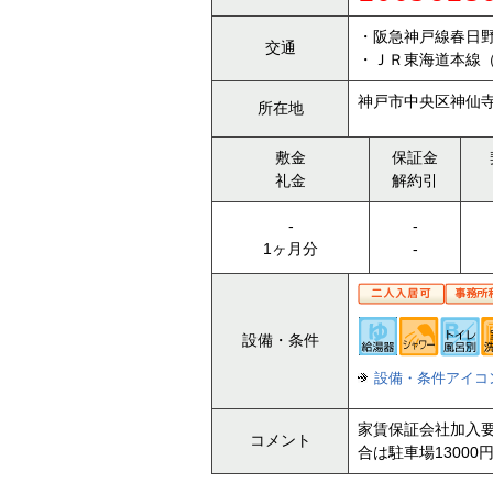
・阪急神戸線春日野
交通
・ＪＲ東海道本線（
神戸市中央区神仙寺
所在地
敷金
保証金
礼金
解約引
-
-
1ヶ月分
-
設備・条件
設備・条件アイコ
家賃保証会社加入要
コメント
合は駐車場13000