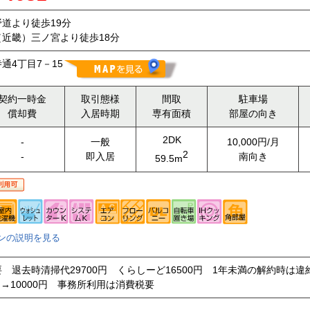
道より徒歩19分
近畿）三ノ宮より徒歩18分
通4丁目7－15
契約一時金
取引態様
間取
駐車場
償却費
入居時期
専有面積
部屋の向き
2DK
-
一般
10,000円/月
2
-
即入居
南向き
59.5m
ンの説明を見る
 退去時清掃代29700円 くらしーど16500円 1年未満の解約時は
円→10000円 事務所利用は消費税要