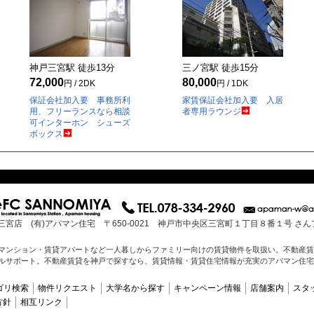
神戸三宮駅 徒歩
13
分
三ノ宮駅 徒歩
15
分
72,000
80,000
円 / 2DK
円 / 1DK
保証会社加入要 事務所利
家賃保証会社加入要 入居
用、フリーランスなら相談
者専用ラウンジ
可インターホン シューズ
ボックス
三宮店 (有)アパマン住宅 〒650-0021 神戸市中央区三宮町１丁目８番１号 さ
マンション・賃貸アパートなど一人暮しからファミリー向けの賃貸物件を取扱い。不動産賃
ルサポート。不動産賃貸を神戸で探すなら、賃貸情報・賃貸住宅情報が充実のアパマン住宅
ゴリ検索
物件リクエスト
大学名から探す
キャンペーン情報
店舗案内
スタ
方針
相互リンク