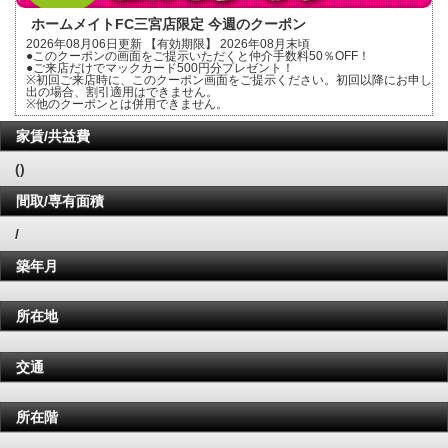
ホームメイトFC三宮店限定 今週のクーポン
2026年08月06日更新 【有効期限】 2026年08月末頃
●このクーポンの画面をご提示いただくと仲介手数料50％OFF！
●ご来店だけでマックカード500円分プレゼント！
※初回ご来店時に、このクーポン画面をご提示ください。初回以降にお申し
出の場合、割引適用はできません。
※他のクーポンとは併用できません。
家賃/共益費
()
間取/専有面積
/
築年月
所在地
交通
所在階