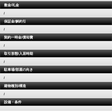
敷金/礼金
/
保証金/解約引
/
契約一時金/償却費
/
取引形態/入居時期
/
駐車場/部屋の向き
/
建物種別/構造
/
設備・条件