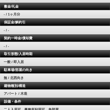
敷金/礼金
- / 1ヶ月分
保証金/解約引
- / -
契約一時金/償却費
- / -
取引形態/入居時期
一般 / 即入居
駐車場/部屋の向き
無 / 北西向き
建物種別/構造
アパート / 木造
設備・条件
二人入居可、事務所利用可、角部屋