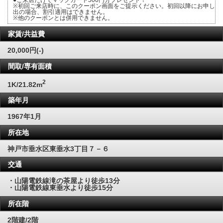
●ご来店だけでマックカード500円分プレゼント！
※初回ご来店時に、このクーポン画面をご提示ください。初回以降にお申し
出の場合、割引適用はできません。
※他のクーポンとは併用できません。
家賃/共益費
20,000円(-)
間取/専有面積
2
1K/21.82m
築年月
1967年1月
所在地
神戸市垂水区東垂水3丁目７－６
交通
・山陽電鉄線滝の茶屋より徒歩13分
・山陽電鉄線東垂水より徒歩15分
所在階
2階建/2階