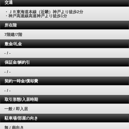
交通
・ＪＲ東海道本線（近畿）神戸より徒歩2分
・神戸高速線高速神戸より徒歩1分
所在階
7階建/7階
敷金/礼金
- / -
保証金/解約引
- / -
契約一時金/償却費
- / -
取引形態/入居時期
一般 / 即入居
駐車場/部屋の向き
無 / 南向き