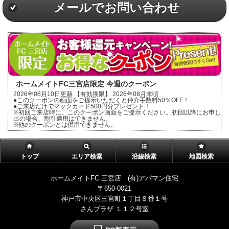
メールでお問い合わせ
ホームメイトFC三宮店限定 今週のクーポン
2026年08月10日更新 【有効期限】 2026年08月末頃
●このクーポンの画面をご提示いただくと仲介手数料50％OFF！
●ご来店だけでマックカード500円分プレゼント！
※初回ご来店時に、このクーポン画面をご提示ください。初回以降にお申し
出の場合、割引適用はできません。
※他のクーポンとは併用できません。
トップ
エリア検索
沿線検索
地図検索
ホームメイトFC 三宮店 (有)アパマン住宅
〒650-0021
神戸市中央区三宮町１丁目８番１号
さんプラザ １１２号室