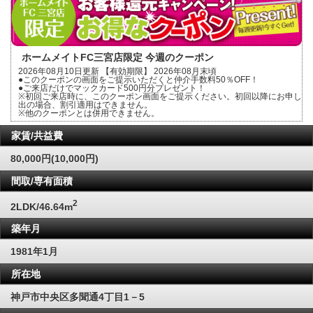
ホームメイトFC三宮店限定 今週のクーポン
2026年08月10日更新 【有効期限】 2026年08月末頃
●このクーポンの画面をご提示いただくと仲介手数料50％OFF！
●ご来店だけでマックカード500円分プレゼント！
※初回ご来店時に、このクーポン画面をご提示ください。初回以降にお申し
出の場合、割引適用はできません。
※他のクーポンとは併用できません。
家賃/共益費
80,000円(10,000円)
間取/専有面積
2
2LDK/46.64m
築年月
1981年1月
所在地
神戸市中央区多聞通4丁目1－5