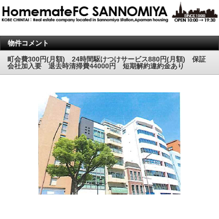
物件コメント
町会費300円(月額) 24時間駆けつけサービス880円(月額) 保証
会社加入要 退去時清掃費44000円 短期解約違約金あり