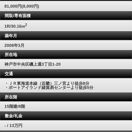
81,000円(8,000円)
間取/専有面積
2
1R/30.16m
築年月
2008年3月
所在地
神戸市中央区磯上通3丁目1-20
交通
・ＪＲ東海道本線（近畿）三ノ宮より徒歩8分
・ポートアイランド線貿易センターより徒歩5分
所在階
15階建/8階
敷金/礼金
- / 13万円