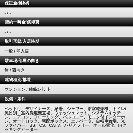
保証金/解約引
- / -
契約一時金/償却費
- / -
取引形態/入居時期
一般 / 即入居
駐車場/部屋の向き
無 / 西向き
建物種別/構造
マンション / 鉄筋ｺﾝｸﾘｰﾄ
設備・条件
ペット可、デザイナーズ、給湯、シャワー、浴室乾燥機、トイレ/
風呂別、室内洗濯機置場、ウォッシュレット、システムキッチ
ン、エアコン、フローリング、バルコニー、モニタ付インターホ
ン、オートロック、宅配ボックス、エレベータ、自転車置場、光
ファイバー、BS、CS、CATV、バリアフリー、オール電化、IHク
ッキングヒーター