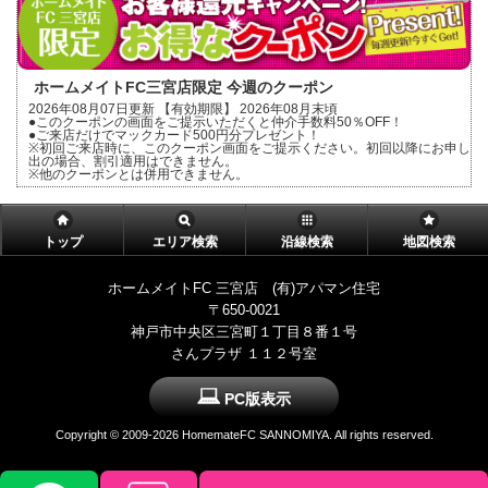
ホームメイトFC三宮店限定 今週のクーポン
2026年08月07日更新 【有効期限】 2026年08月末頃
●このクーポンの画面をご提示いただくと仲介手数料50％OFF！
●ご来店だけでマックカード500円分プレゼント！
※初回ご来店時に、このクーポン画面をご提示ください。初回以降にお申し
出の場合、割引適用はできません。
※他のクーポンとは併用できません。
トップ
エリア検索
沿線検索
地図検索
ホームメイトFC 三宮店 (有)アパマン住宅
〒650-0021
神戸市中央区三宮町１丁目８番１号
さんプラザ １１２号室
PC版表示
Copyright ©
2009-2026 HomemateFC SANNOMIYA. All rights reserved.