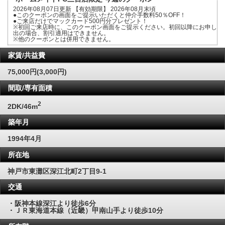
2026年08月07日更新 【有効期限】 2026年08月末頃
●このクーポンの画面をご提示いただくと仲介手数料50％OFF！
●ご来店だけでマックカード500円分プレゼント！
※初回ご来店時に、このクーポン画面をご提示ください。初回以降にお申し
出の場合、割引適用はできません。
※他のクーポンとは併用できません。
家賃/共益費
75,000円(3,000円)
間取/専有面積
2
2DK/46m
築年月
1994年4月
所在地
神戸市東灘区深江北町2丁目9-1
交通
・阪神本線深江より徒歩6分
・ＪＲ東海道本線（近畿）甲南山手より徒歩10分