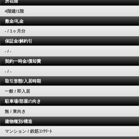
所在階
4階建/1階
敷金/礼金
- / 1ヶ月分
保証金/解約引
- / -
契約一時金/償却費
- / -
取引形態/入居時期
一般 / 即入居
駐車場/部屋の向き
無 / 東向き
建物種別/構造
マンション / 鉄筋ｺﾝｸﾘｰﾄ