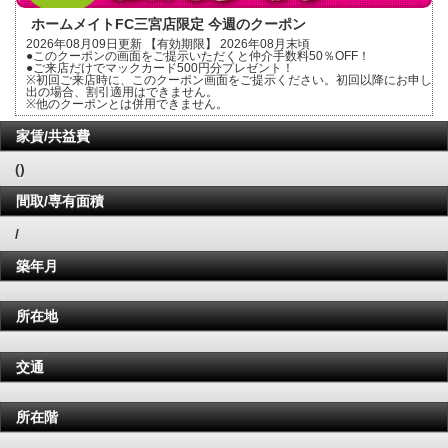
ホームメイトFC三宮店限定 今週のクーポン
2026年08月09日更新 【有効期限】 2026年08月末頃
●このクーポンの画面をご提示いただくと仲介手数料50％OFF！
●ご来店だけでマックカード500円分プレゼント！
※初回ご来店時に、このクーポン画面をご提示ください。初回以降にお申し
出の場合、割引適用はできません。
※他のクーポンとは併用できません。
家賃/共益費
()
間取/専有面積
/
築年月
所在地
交通
所在階