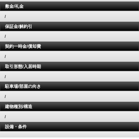
敷金/礼金
/
保証金/解約引
/
契約一時金/償却費
/
取引形態/入居時期
/
駐車場/部屋の向き
/
建物種別/構造
/
設備・条件