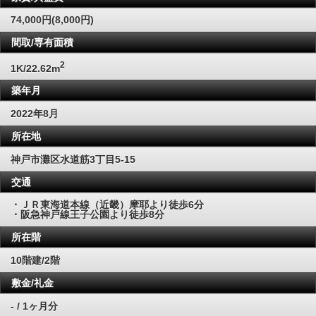
74,000円(8,000円)
間取/専有面積
2
1K/22.62m
築年月
2022年8月
所在地
神戸市灘区水道筋3丁目5-15
交通
・ＪＲ東海道本線（近畿）摩耶より徒歩6分
・阪急神戸線王子公園より徒歩8分
所在階
10階建/2階
敷金/礼金
- / 1ヶ月分