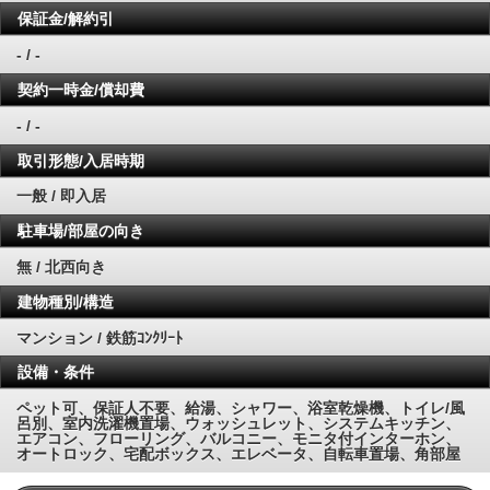
保証金/解約引
- / -
契約一時金/償却費
- / -
取引形態/入居時期
一般 / 即入居
駐車場/部屋の向き
無 / 北西向き
建物種別/構造
マンション / 鉄筋ｺﾝｸﾘｰﾄ
設備・条件
ペット可、保証人不要、給湯、シャワー、浴室乾燥機、トイレ/風
呂別、室内洗濯機置場、ウォッシュレット、システムキッチン、
エアコン、フローリング、バルコニー、モニタ付インターホン、
オートロック、宅配ボックス、エレベータ、自転車置場、角部屋