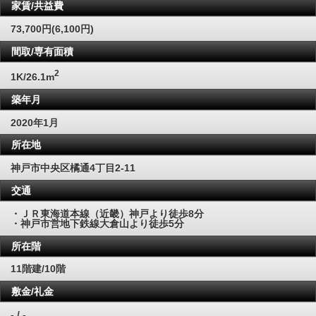
家賃/共益費
73,700円(6,100円)
間取/専有面積
2
1K/26.1m
築年月
2020年1月
所在地
神戸市中央区橘通4丁目2-11
交通
・ＪＲ東海道本線（近畿）神戸より徒歩8分
・神戸市営地下鉄線大倉山より徒歩5分
所在階
11階建/10階
敷金/礼金
- / -