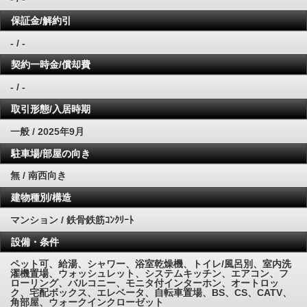
保証金/解約引
- / -
契約一時金/償却費
- / -
取引形態/入居時期
一般 / 2025年9月
駐車場/部屋の向き
無 / 南西向き
建物種別/構造
マンション / 鉄骨鉄筋ｺﾝｸﾘｰﾄ
設備・条件
ペット可、給湯、シャワー、浴室乾燥機、トイレ/風呂別、室内洗
濯機置場、ウォッシュレット、システムキッチン、エアコン、フ
ローリング、バルコニー、モニタ付インターホン、オートロッ
ク、宅配ボックス、エレベータ、自転車置場、BS、CS、CATV、
角部屋、ウォークインクローゼット