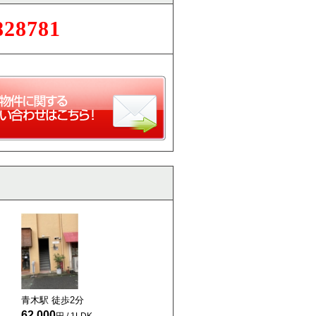
828781
青木駅 徒歩
2
分
62,000