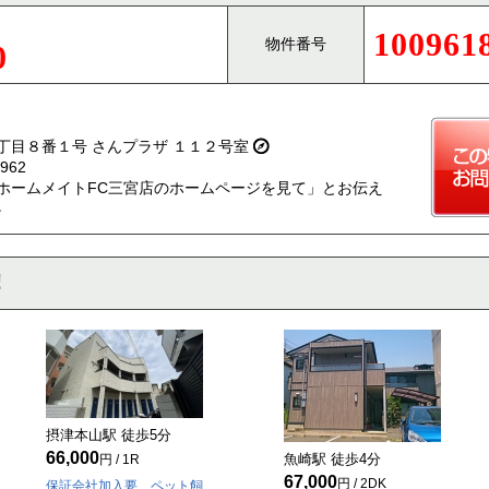
100961
物件番号
0
丁目８番１号 さんプラザ １１２号室
962
ホームメイトFC三宮店のホームページを見て」とお伝え
。
摂津本山駅 徒歩
5
分
66,000
魚崎駅 徒歩
4
分
円 / 1R
67,000
円 / 2DK
保証会社加入要 ペット飼