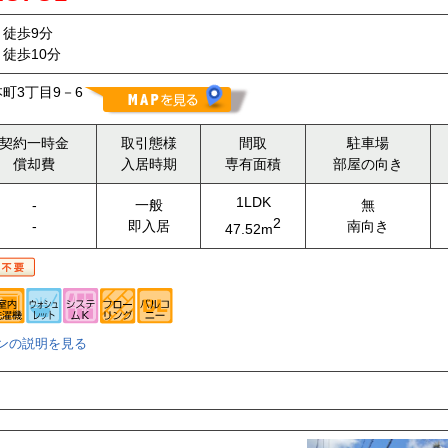
徒歩9分
徒歩10分
町3丁目9－6
契約一時金
取引態様
間取
駐車場
償却費
入居時期
専有面積
部屋の向き
1LDK
-
一般
無
2
-
即入居
南向き
47.52m
ンの説明を見る