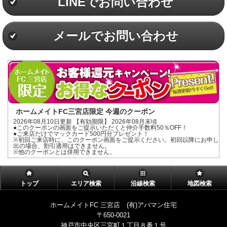
LINEでお問い合わせ
メールでお問い合わせ
ホームメイトFC三宮店限定 今週のクーポン
2026年08月10日更新 【有効期限】 2026年08月末頃
●このクーポンの画面をご提示いただくと仲介手数料50％OFF！
●ご来店だけでマックカード500円分プレゼント！
※初回ご来店時に、このクーポン画面をご提示ください。初回以降にお申し
出の場合、割引適用はできません。
※他のクーポンとは併用できません。
トップ
エリア検索
沿線検索
地図検索
ホームメイトFC 三宮店 (有)アパマン住宅
〒650-0021
神戸市中央区三宮町１丁目８番１号