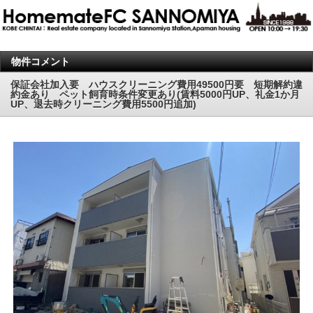
物件コメント
保証会社加入要 ハウスクリーニング費用49500円要 短期解約違
約金あり ペット飼育時条件変更あり(賃料5000円UP、礼金1か月
UP、退去時クリーニング費用5500円追加)