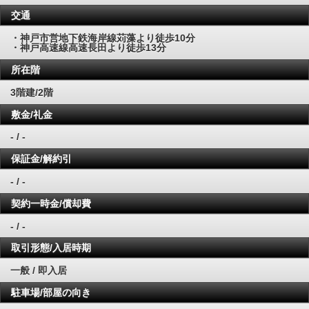
交通
・神戸市営地下鉄海岸線苅藻より徒歩10分
・神戸高速線高速長田より徒歩13分
所在階
3階建/2階
敷金/礼金
- / -
保証金/解約引
- / -
契約一時金/償却費
- / -
取引形態/入居時期
一般 / 即入居
駐車場/部屋の向き