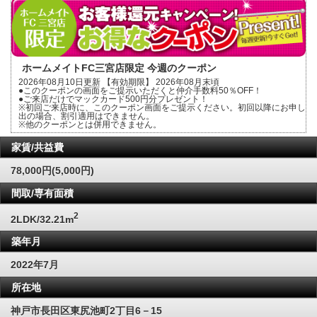
ホームメイトFC三宮店限定 今週のクーポン
2026年08月10日更新 【有効期限】 2026年08月末頃
●このクーポンの画面をご提示いただくと仲介手数料50％OFF！
●ご来店だけでマックカード500円分プレゼント！
※初回ご来店時に、このクーポン画面をご提示ください。初回以降にお申し
出の場合、割引適用はできません。
※他のクーポンとは併用できません。
家賃/共益費
78,000円(5,000円)
間取/専有面積
2
2LDK/32.21m
築年月
2022年7月
所在地
神戸市長田区東尻池町2丁目6－15