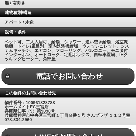
無 / 南向き
建物種別/構造
アパート / 木造
設備・条件
ペット可、二人入居可、給湯、シャワー、追い焚き給湯、浴室乾
燥機、トイレ/風呂別、室内洗濯機置場、ウォッシュレット、シス
テムキッチン、エアコン、フローリング、バルコニー、モニタ付
インターホン、オートロック、宅配ボックス、自転車置場、IHク
ッキングヒーター、角部屋
電話でお問い合わせ
この物件のお問い合わせ先
物件番号：100961828788
ホームメイトFC三宮店
兵庫県知事（9）第9090号
兵庫県神戸市中央区三宮町１丁目８番１号 さんプラザ １１２号室
078-334-2960